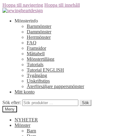
Hoppa till navigering
Hoppa till innehåll
Mönsterinfo
Barnmönster
Dammönster
Herrmönster
FAQ
Framsidor
Måttabell
Mönstertillägg
Tutorials
Tutorial ENGLISH
Tygåtgång
Utskriftstips
Återförsäljare pappersmönster
Mitt konto
Sök efter:
Sök
Meny
NYHETER
Mönster
Barn