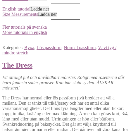
English tutorial
Ladda ner
Size Measurements
Ladda ner
Fler tutorials på svenska
More tutorials in english
Kategorier:
Byxa
,
Lös passform
,
Normal passform
,
Vävt tyg /
mindre stretch
The Dress
Ett otroligt fint och användbart mönster. Roligt med rosetterna där
bara fantasin sätter gränser. Kan inte sluta sy den. ÄLSKAR
mönstret!
The Dress har normal eller lös passform (två bredder att välja
mellan). Den är tänkt till trikå/jersey och har ett antal olika
variationsmöjligheter. Det finns fyra längder med eller utan fickor;
topp, tunika, knälång eller maxiklänning. Ärmen kan göras kort, 3/4,
lång med eller utan mudd. Urringningen är hög eller båtform.
Svankreducering på bakstycket. Det går att välja knytband till
halsringningen, ärmarna eller midjan. Det går även att göra kanal för