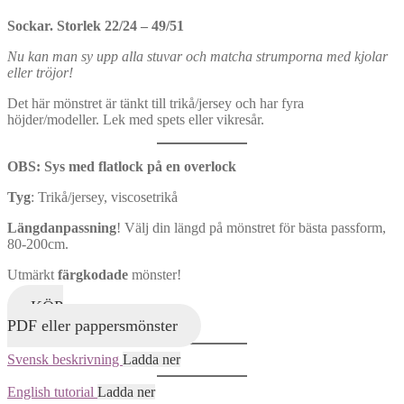
Sockar. Storlek 22/24 – 49/51
Nu kan man sy upp alla stuvar och matcha strumporna med kjolar
eller tröjor!
Det här mönstret är tänkt till trikå/jersey och har fyra
höjder/modeller. Lek med spets eller vikresår.
OBS: Sys med flatlock på en overlock
Tyg
: Trikå/jersey, viscosetrikå
Längdanpassning
! Välj din längd på mönstret för bästa passform,
80-200cm.
Utmärkt
färgkodade
mönster!
KÖP
PDF eller pappersmönster
Svensk beskrivning
Ladda ner
English tutorial
Ladda ner