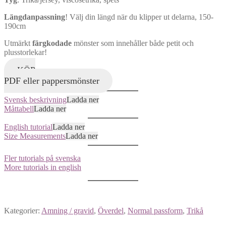
Längdanpassning
! Välj din längd när du klipper ut delarna, 150-
190cm
Utmärkt
färgkodade
mönster som innehåller både petit och
plusstorlekar!
KÖP
PDF eller pappersmönster
Svensk beskrivning
Ladda ner
Måttabell
Ladda ner
English tutorial
Ladda ner
Size Measurements
Ladda ner
Fler tutorials på svenska
More tutorials in english
Kategorier:
Amning / gravid
,
Överdel
,
Normal passform
,
Trikå