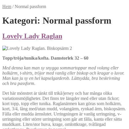
Hem
/
Normal passform
Kategori:
Normal passform
Lovely Lady Raglan
Topp/tröja/tunika/kofta. Damstorlek 32 – 60
Med denna kan man sy snygga sommartoppar med volang eller
holkärm, t-shirts, tröjor med vanlig eller biskop och kragar o luvor.
Man kan ju sy en hel kapselgarderob. Lättsydda, bra beskrivning
och bra passform.
Det här mönstret är tänkt till trikå/jersey och har många olika
variationsmöjligheter. Det finns tre längder med eller utan fickor;
kort topp, topp eller tunika. Raglanärmen kan göras som holkärm,
kort, 3/4, lång med/utan mudd, volangärm, rynkad ärm, biskopsärm.
Fålla eller mudda ärmslutet. Urringningen är vanlig urringning, v-
urringning eller större urringning som går att fålla, kanta eller sätta
muddkant. Liten/stor huva, krage, omlottkrage, tvåfärgad