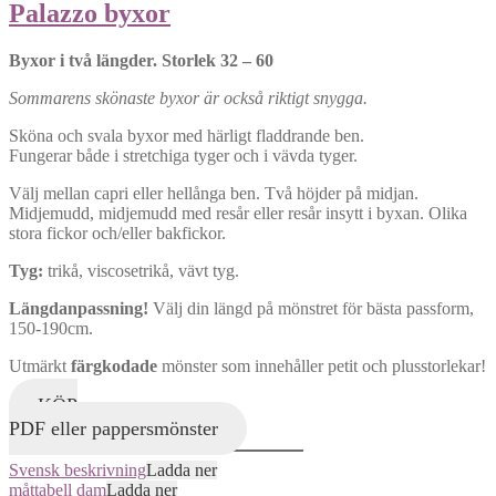
Palazzo byxor
Byxor i två längder.
Storlek 32 – 60
Sommarens skönaste byxor är också riktigt snygga.
Sköna och svala byxor med härligt fladdrande ben.
Fungerar både i stretchiga tyger och i vävda tyger.
Välj mellan capri eller hellånga ben. Två höjder på midjan.
Midjemudd, midjemudd med resår eller resår insytt i byxan. Olika
stora fickor och/eller bakfickor.
Tyg:
trikå, viscosetrikå, vävt tyg.
Längdanpassning!
Välj din längd på mönstret för bästa passform,
150-190cm.
Utmärkt
färgkodade
mönster som innehåller petit och plusstorlekar!
KÖP
PDF eller pappersmönster
Svensk beskrivning
Ladda ner
måttabell dam
Ladda ner