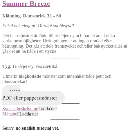
Summer Breeze
Klänning. Damstorlek 32 – 60
Enkel och elegant! Otroligt snabbsydd!
Det här mönstret är tänkt till trikå/jersey och har ett antal olika
variationsmöjligheter. Urringningen är antingen rundad eller
båtringning. Det går att dela framstycket och/eller bakstycket eller så
går det att ha båda i ett stycke.
Tyg
: Trikå/jersey, viscosetrikå
Utmärkt
färgkodade
mönster som innehåller både petit och
plusstorlekar!
KÖP
PDF eller pappersmönster
Svensk beskrivning
Ladda ner
Måttabell
Ladda ner
Sorry, no english tutorial yet.