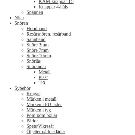
KAM-knappar T5
Knappar 4-håls
Spännen
Nitar
Snören
Hoodband
Resårsnören, resårband
Satinband
Snöre 3mm
Snöre 7mm
Snöre 10mm
Snörlås
Snörändar
Metall
Plast
Trä
Sybehör
Kragar
Märken i metall
Märken i PU läder
Märken i tyg
Pom-pom bollar
Pärlor
Spets/Vikresår
Öljetter på fuskläder