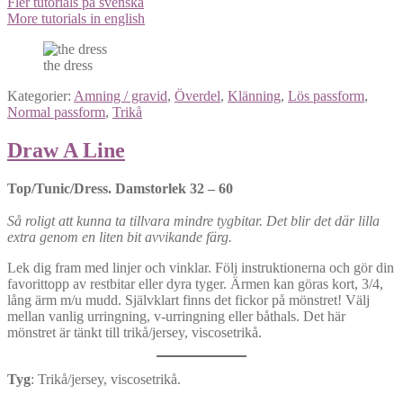
Fler tutorials på svenska
More tutorials in english
the dress
Kategorier:
Amning / gravid
,
Överdel
,
Klänning
,
Lös passform
,
Normal passform
,
Trikå
Draw A Line
Top/Tunic/Dress. Damstorlek 32 – 60
Så roligt att kunna ta tillvara mindre tygbitar. Det blir det där lilla
extra genom en liten bit avvikande färg.
Lek dig fram med linjer och vinklar. Följ instruktionerna och gör din
favorittopp av restbitar eller dyra tyger. Ärmen kan göras kort, 3/4,
lång ärm m/u mudd. Självklart finns det fickor på mönstret! Välj
mellan vanlig urringning, v-urringning eller båthals. Det här
mönstret är tänkt till trikå/jersey, viscosetrikå.
Tyg
: Trikå/jersey, viscosetrikå.