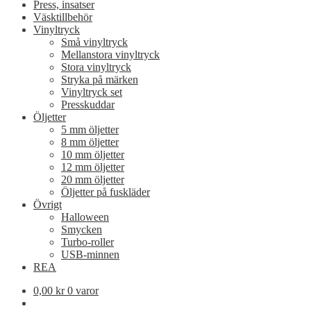
Press, insatser
Väsktillbehör
Vinyltryck
Små vinyltryck
Mellanstora vinyltryck
Stora vinyltryck
Stryka på märken
Vinyltryck set
Presskuddar
Öljetter
5 mm öljetter
8 mm öljetter
10 mm öljetter
12 mm öljetter
20 mm öljetter
Öljetter på fuskläder
Övrigt
Halloween
Smycken
Turbo-roller
USB-minnen
REA
0,00
kr
0 varor