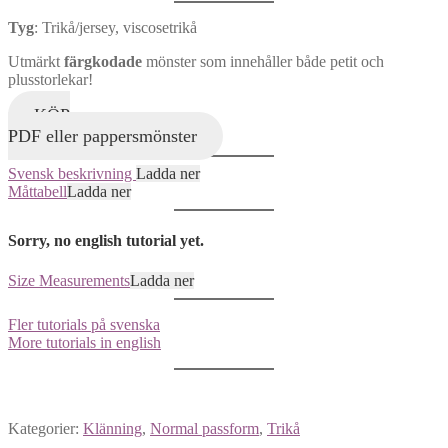
Tyg
: Trikå/jersey, viscosetrikå
Utmärkt
färgkodade
mönster som innehåller både petit och
plusstorlekar!
KÖP
PDF eller pappersmönster
Svensk beskrivning
Ladda ner
Måttabell
Ladda ner
Sorry, no english tutorial yet.
Size Measurements
Ladda ner
Fler tutorials på svenska
More tutorials in english
Kategorier:
Klänning
,
Normal passform
,
Trikå