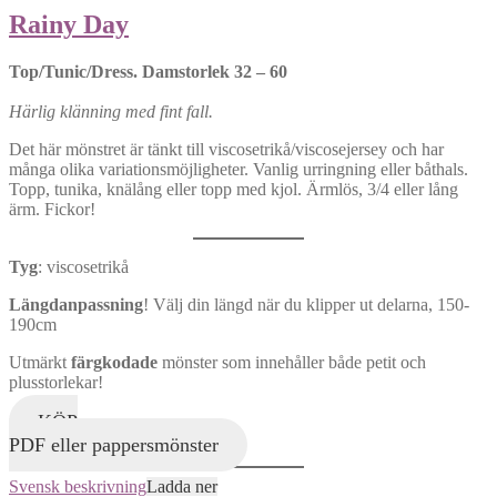
Rainy Day
Top/Tunic/Dress. Damstorlek 32 – 60
Härlig klänning med fint fall.
Det här mönstret är tänkt till viscosetrikå/viscosejersey och har
många olika variationsmöjligheter. Vanlig urringning eller båthals.
Topp, tunika, knälång eller topp med kjol. Ärmlös, 3/4 eller lång
ärm. Fickor!
Tyg
: viscosetrikå
Längdanpassning
! Välj din längd när du klipper ut delarna, 150-
190cm
Utmärkt
färgkodade
mönster som innehåller både petit och
plusstorlekar!
KÖP
PDF eller pappersmönster
Svensk beskrivning
Ladda ner