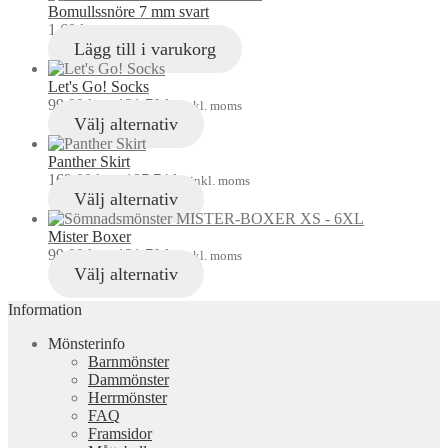
Bomullssnöre 7 mm svart
1,60
kr
inkl. moms
Lägg till i varukorg
Let's Go! Socks
99,00
kr
–
121,70
kr
inkl. moms
Välj alternativ
Panther Skirt
169,00
kr
–
187,74
kr
inkl. moms
Välj alternativ
Mister Boxer
99,00
kr
–
121,70
kr
inkl. moms
Välj alternativ
Information
Mönsterinfo
Barnmönster
Dammönster
Herrmönster
FAQ
Framsidor