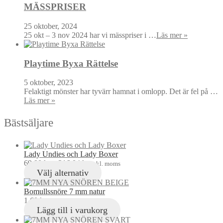
MÄSSPRISER
25 oktober, 2024
25 okt – 3 nov 2024 har vi mässpriser i …
Läs mer »
Playtime Byxa Rättelse
5 oktober, 2023
Felaktigt mönster har tyvärr hamnat i omlopp. Det är fel på …
Läs mer »
Bästsäljare
Lady Undies och Lady Boxer
69,00
kr
–
216,04
kr
inkl. moms
Välj alternativ
Bomullssnöre 7 mm natur
1,60
kr
inkl. moms
Lägg till i varukorg