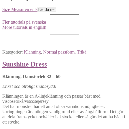
Size Measurements
Ladda ner
Fler tutorials på svenska
More tutorials in english
Kategorier:
Klänning
,
Normal passform
,
Trikå
Sunshine Dress
Klänning. Damstorlek 32 – 60
Enkel och otroligt snabbsydd!
Klänningen är en A-linjeklänning och passar bäst med
viscosetrikå/viscosejersey.
Det här mönstret har ett antal olika variationsmöjligheter.
Urringningen är antingen vanlig rund eller avlång/båtform. Det går
att dela framstycket och/eller bakstycket eller så går det att ha båda i
ett stycke.