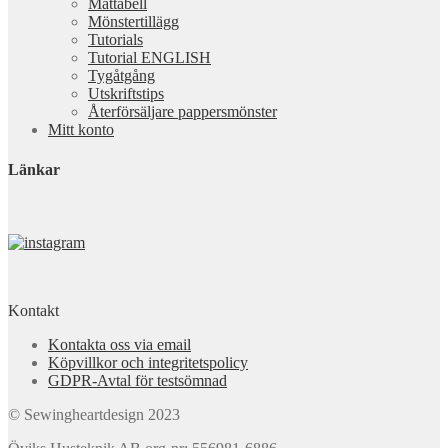
Måttabell
Mönstertillägg
Tutorials
Tutorial ENGLISH
Tygåtgång
Utskriftstips
Återförsäljare pappersmönster
Mitt konto
Länkar
Kontakt
Kontakta oss via email
Köpvillkor och integritetspolicy
GDPR-Avtal för testsömnad
© Sewingheartdesign 2023