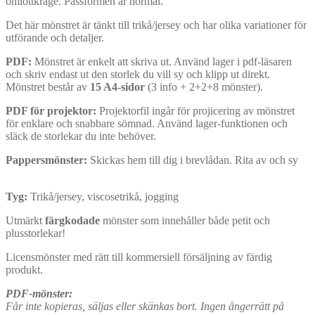
omlottkrage. Passformen är normal.
Det här mönstret är tänkt till trikå/jersey och har olika variationer för
utförande och detaljer.
PDF:
Mönstret är enkelt att skriva ut. Använd lager i pdf-läsaren
och skriv endast ut den storlek du vill sy och klipp ut direkt.
Mönstret består av
15 A4-sidor
(3 info + 2+2+8 mönster).
PDF för projektor:
Projektorfil ingår för projicering av mönstret
för enklare och snabbare sömnad. Använd lager-funktionen och
släck de storlekar du inte behöver.
Pappersmönster:
Skickas hem till dig i brevlådan. Rita av och sy
Tyg:
Trikå/jersey, viscosetrikå, jogging
Utmärkt
färgkodade
mönster som innehåller både petit och
plusstorlekar!
Licensmönster med rätt till kommersiell försäljning av färdig
produkt.
PDF-mönster:
Får inte kopieras, säljas eller skänkas bort. Ingen ångerrätt på