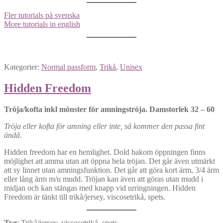
Fler tutorials på svenska
More tutorials in english
Kategorier:
Normal passform
,
Trikå
,
Unisex
Hidden Freedom
Tröja/kofta inkl mönster för amningströja. Damstorlek 32 – 60
Tröja eller kofta för amning eller inte, så kommer den passa fint
ändå.
Hidden freedom har en hemlighet. Dold bakom öppningen finns
möjlighet att amma utan att öppna hela tröjan. Det går även utmärkt
att sy linnet utan amningsfunktion. Det går att göra kort ärm, 3/4 ärm
eller lång ärm m/u mudd. Tröjan kan även att göras utan mudd i
midjan och kan stängas med knapp vid urringningen. Hidden
Freedom är tänkt till trikå/jersey, viscosetrikå, spets.
Tyg
: Trikå/jersey, viscosetrikå, spets