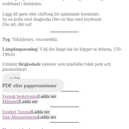
resårband i ärmsluten.
Lägg till spets eller chiffong för spännande kontraster.
Sy en kofta med dragkedja eller en blus med knytband.
Din stil, ditt val!
Tyg
: Trikå/jersey, viscosetrikå.
Längdanpassning
! Välj din längd när du klipper ut delarna, 150-
190cm
Utmärkt
färgkodade
mönster som innehåller både petit och
plusstorlekar!
KÖP
PDF eller pappersmönster
Svensk beskrivning
Ladda ner
Måttabell
Ladda ner
English Tutorial
Ladda ner
Size-Measurements
Ladda ner