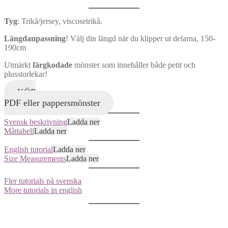
Tyg
: Trikå/jersey, viscosetrikå.
Längdanpassning
! Välj din längd när du klipper ut delarna, 150-
190cm
Utmärkt
färgkodade
mönster som innehåller både petit och
plusstorlekar!
KÖP
PDF eller pappersmönster
Svensk beskrivning
Ladda ner
Måttabell
Ladda ner
English tutorial
Ladda ner
Size Measurements
Ladda ner
Fler tutorials på svenska
More tutorials in english