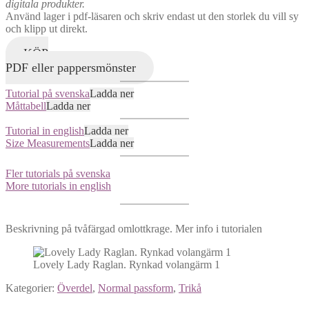
digitala produkter.
Använd lager i pdf-läsaren och skriv endast ut den storlek du vill sy
och klipp ut direkt.
KÖP
PDF eller pappersmönster
Tutorial på svenska
Ladda ner
Måttabell
Ladda ner
Tutorial in english
Ladda ner
Size Measurements
Ladda ner
Fler tutorials på svenska
More tutorials in english
Beskrivning på tvåfärgad omlottkrage. Mer info i tutorialen
Lovely Lady Raglan. Rynkad volangärm 1
Kategorier:
Överdel
,
Normal passform
,
Trikå