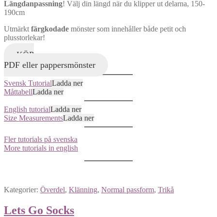
Längdanpassning
! Välj din längd när du klipper ut delarna, 150-
190cm
Utmärkt
färgkodade
mönster som innehåller både petit och
plusstorlekar!
KÖP
PDF eller pappersmönster
Svensk Tutorial
Ladda ner
Måttabell
Ladda ner
English tutorial
Ladda ner
Size Measurements
Ladda ner
Fler tutorials på svenska
More tutorials in english
Kategorier:
Överdel
,
Klänning
,
Normal passform
,
Trikå
Lets Go Socks