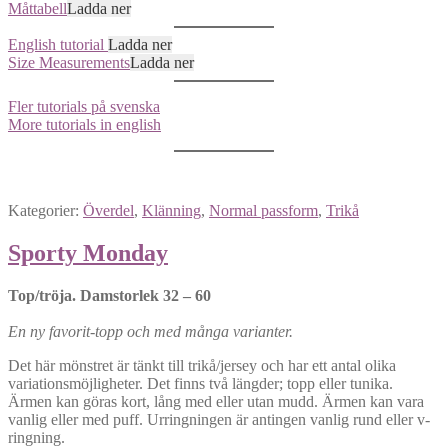
Måttabell
Ladda ner
English tutorial
Ladda ner
Size Measurements
Ladda ner
Fler tutorials på svenska
More tutorials in english
Kategorier:
Överdel
,
Klänning
,
Normal passform
,
Trikå
Sporty Monday
Top/tröja. Damstorlek 32 – 60
En ny favorit-topp och med många varianter.
Det här mönstret är tänkt till trikå/jersey och har ett antal olika
variationsmöjligheter. Det finns två längder; topp eller tunika.
Ärmen kan göras kort, lång med eller utan mudd. Ärmen kan vara
vanlig eller med puff. Urringningen är antingen vanlig rund eller v-
ringning.