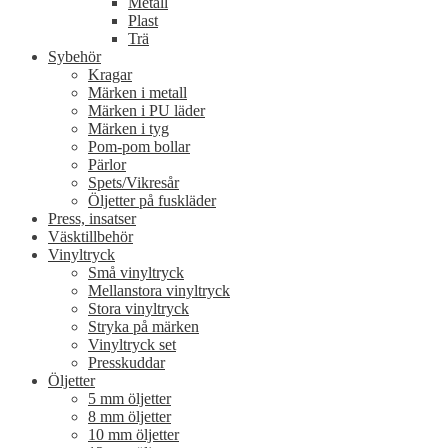
Metall
Plast
Trä
Sybehör
Kragar
Märken i metall
Märken i PU läder
Märken i tyg
Pom-pom bollar
Pärlor
Spets/Vikresår
Öljetter på fuskläder
Press, insatser
Väsktillbehör
Vinyltryck
Små vinyltryck
Mellanstora vinyltryck
Stora vinyltryck
Stryka på märken
Vinyltryck set
Presskuddar
Öljetter
5 mm öljetter
8 mm öljetter
10 mm öljetter