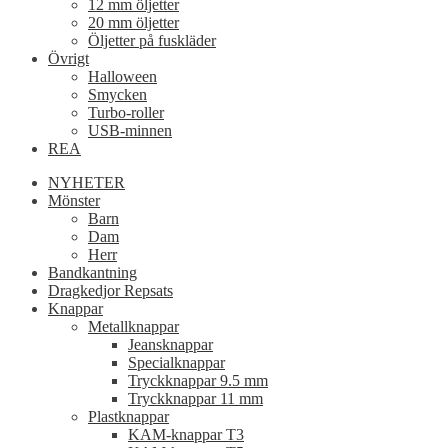
12 mm öljetter
20 mm öljetter
Öljetter på fuskläder
Övrigt
Halloween
Smycken
Turbo-roller
USB-minnen
REA
NYHETER
Mönster
Barn
Dam
Herr
Bandkantning
Dragkedjor Repsats
Knappar
Metallknappar
Jeansknappar
Specialknappar
Tryckknappar 9.5 mm
Tryckknappar 11 mm
Plastknappar
KAM-knappar T3