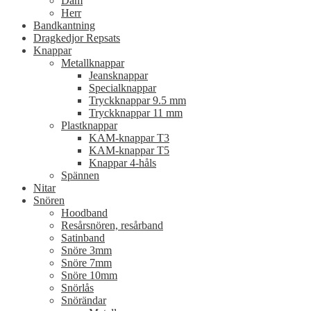
Dam
Herr
Bandkantning
Dragkedjor Repsats
Knappar
Metallknappar
Jeansknappar
Specialknappar
Tryckknappar 9.5 mm
Tryckknappar 11 mm
Plastknappar
KAM-knappar T3
KAM-knappar T5
Knappar 4-håls
Spännen
Nitar
Snören
Hoodband
Resårsnören, resårband
Satinband
Snöre 3mm
Snöre 7mm
Snöre 10mm
Snörlås
Snörändar