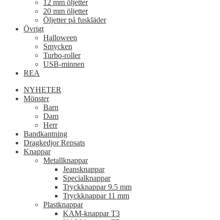
12 mm öljetter
20 mm öljetter
Öljetter på fuskläder
Övrigt
Halloween
Smycken
Turbo-roller
USB-minnen
REA
NYHETER
Mönster
Barn
Dam
Herr
Bandkantning
Dragkedjor Repsats
Knappar
Metallknappar
Jeansknappar
Specialknappar
Tryckknappar 9.5 mm
Tryckknappar 11 mm
Plastknappar
KAM-knappar T3