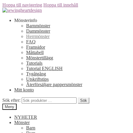
Hoppa till navigering
Hoppa till innehåll
Mönsterinfo
Barnmönster
Dammönster
Herrmönster
FAQ
Framsidor
Måttabell
Mönstertillägg
Tutorials
Tutorial ENGLISH
Tygåtgång
Utskriftstips
Återförsäljare pappersmönster
Mitt konto
Sök efter:
Sök
Meny
NYHETER
Mönster
Barn