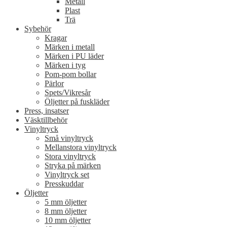
Metall
Plast
Trä
Sybehör
Kragar
Märken i metall
Märken i PU läder
Märken i tyg
Pom-pom bollar
Pärlor
Spets/Vikresår
Öljetter på fuskläder
Press, insatser
Väsktillbehör
Vinyltryck
Små vinyltryck
Mellanstora vinyltryck
Stora vinyltryck
Stryka på märken
Vinyltryck set
Presskuddar
Öljetter
5 mm öljetter
8 mm öljetter
10 mm öljetter