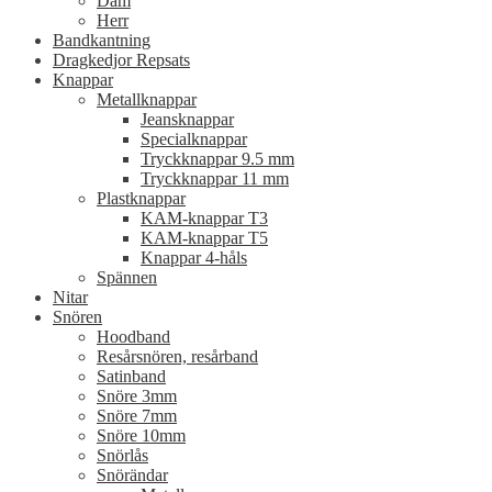
Dam
Herr
Bandkantning
Dragkedjor Repsats
Knappar
Metallknappar
Jeansknappar
Specialknappar
Tryckknappar 9.5 mm
Tryckknappar 11 mm
Plastknappar
KAM-knappar T3
KAM-knappar T5
Knappar 4-håls
Spännen
Nitar
Snören
Hoodband
Resårsnören, resårband
Satinband
Snöre 3mm
Snöre 7mm
Snöre 10mm
Snörlås
Snörändar