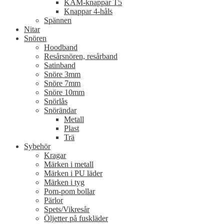
KAM-knappar T5
Knappar 4-håls
Spännen
Nitar
Snören
Hoodband
Resårsnören, resårband
Satinband
Snöre 3mm
Snöre 7mm
Snöre 10mm
Snörlås
Snörändar
Metall
Plast
Trä
Sybehör
Kragar
Märken i metall
Märken i PU läder
Märken i tyg
Pom-pom bollar
Pärlor
Spets/Vikresår
Öljetter på fuskläder