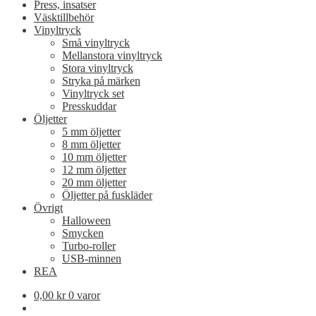
Press, insatser
Väsktillbehör
Vinyltryck
Små vinyltryck
Mellanstora vinyltryck
Stora vinyltryck
Stryka på märken
Vinyltryck set
Presskuddar
Öljetter
5 mm öljetter
8 mm öljetter
10 mm öljetter
12 mm öljetter
20 mm öljetter
Öljetter på fuskläder
Övrigt
Halloween
Smycken
Turbo-roller
USB-minnen
REA
0,00
kr
0 varor