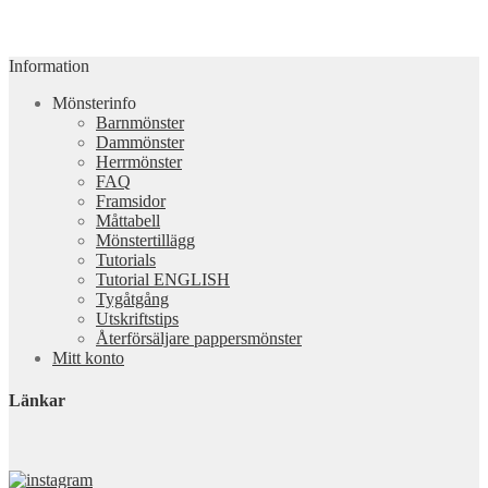
Information
Mönsterinfo
Barnmönster
Dammönster
Herrmönster
FAQ
Framsidor
Måttabell
Mönstertillägg
Tutorials
Tutorial ENGLISH
Tygåtgång
Utskriftstips
Återförsäljare pappersmönster
Mitt konto
Länkar