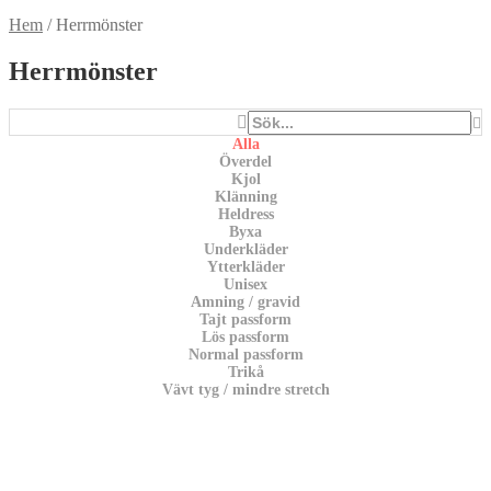
Hem
/
Herrmönster
Herrmönster
Alla
Överdel
Kjol
Klänning
Heldress
Byxa
Underkläder
Ytterkläder
Unisex
Amning / gravid
Tajt passform
Lös passform
Normal passform
Trikå
Vävt tyg / mindre stretch