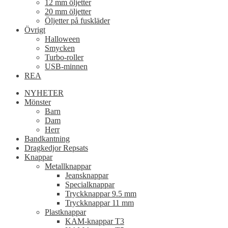
12 mm öljetter
20 mm öljetter
Öljetter på fuskläder
Övrigt
Halloween
Smycken
Turbo-roller
USB-minnen
REA
NYHETER
Mönster
Barn
Dam
Herr
Bandkantning
Dragkedjor Repsats
Knappar
Metallknappar
Jeansknappar
Specialknappar
Tryckknappar 9.5 mm
Tryckknappar 11 mm
Plastknappar
KAM-knappar T3