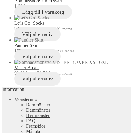
Bomullssnöre 7 mm svart
1,60
kr
inkl. moms
Lägg till i varukorg
Let's Go! Socks
99,00
kr
–
121,70
kr
inkl. moms
Välj alternativ
Panther Skirt
169,00
kr
–
187,74
kr
inkl. moms
Välj alternativ
Mister Boxer
99,00
kr
–
121,70
kr
inkl. moms
Välj alternativ
Information
Mönsterinfo
Barnmönster
Dammönster
Herrmönster
FAQ
Framsidor
Måttabell