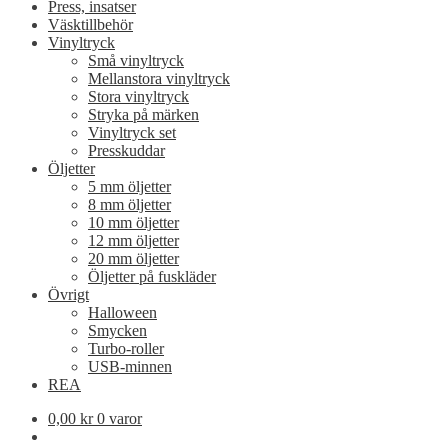
Press, insatser
Väsktillbehör
Vinyltryck
Små vinyltryck
Mellanstora vinyltryck
Stora vinyltryck
Stryka på märken
Vinyltryck set
Presskuddar
Öljetter
5 mm öljetter
8 mm öljetter
10 mm öljetter
12 mm öljetter
20 mm öljetter
Öljetter på fuskläder
Övrigt
Halloween
Smycken
Turbo-roller
USB-minnen
REA
0,00
kr
0 varor