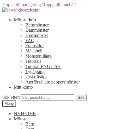
Hoppa till navigering
Hoppa till innehåll
Mönsterinfo
Barnmönster
Dammönster
Herrmönster
FAQ
Framsidor
Måttabell
Mönstertillägg
Tutorials
Tutorial ENGLISH
Tygåtgång
Utskriftstips
Återförsäljare pappersmönster
Mitt konto
Sök efter:
Sök
Meny
NYHETER
Mönster
Barn