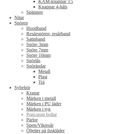
KAM-knappar T5
Knappar 4-håls
Spännen
Nitar
Snören
Hoodband
Resårsnören, resårband
Satinband
Snöre 3mm
Snöre 7mm
Snöre 10mm
Snörlås
Snörändar
Metall
Plast
Trä
Sybehör
Kragar
Märken i metall
Märken i PU läder
Märken i tyg
Pom-pom bollar
Pärlor
Spets/Vikresår
Öljetter på fuskläder