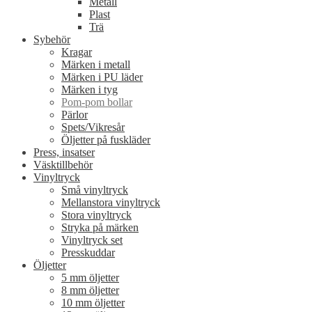
Metall
Plast
Trä
Sybehör
Kragar
Märken i metall
Märken i PU läder
Märken i tyg
Pom-pom bollar
Pärlor
Spets/Vikresår
Öljetter på fuskläder
Press, insatser
Väsktillbehör
Vinyltryck
Små vinyltryck
Mellanstora vinyltryck
Stora vinyltryck
Stryka på märken
Vinyltryck set
Presskuddar
Öljetter
5 mm öljetter
8 mm öljetter
10 mm öljetter