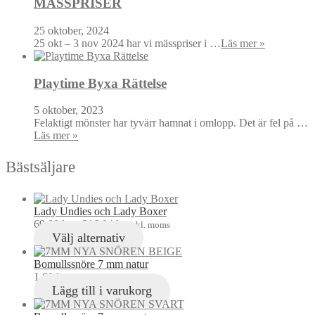
MÄSSPRISER
25 oktober, 2024
25 okt – 3 nov 2024 har vi mässpriser i …
Läs mer »
Playtime Byxa Rättelse
5 oktober, 2023
Felaktigt mönster har tyvärr hamnat i omlopp. Det är fel på …
Läs mer »
Bästsäljare
Lady Undies och Lady Boxer
69,00
kr
–
216,04
kr
inkl. moms
Välj alternativ
Bomullssnöre 7 mm natur
1,60
kr
inkl. moms
Lägg till i varukorg