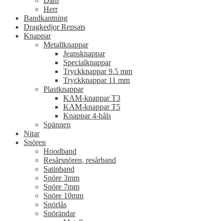
Dam
Herr
Bandkantning
Dragkedjor Repsats
Knappar
Metallknappar
Jeansknappar
Specialknappar
Tryckknappar 9.5 mm
Tryckknappar 11 mm
Plastknappar
KAM-knappar T3
KAM-knappar T5
Knappar 4-håls
Spännen
Nitar
Snören
Hoodband
Resårsnören, resårband
Satinband
Snöre 3mm
Snöre 7mm
Snöre 10mm
Snörlås
Snörändar