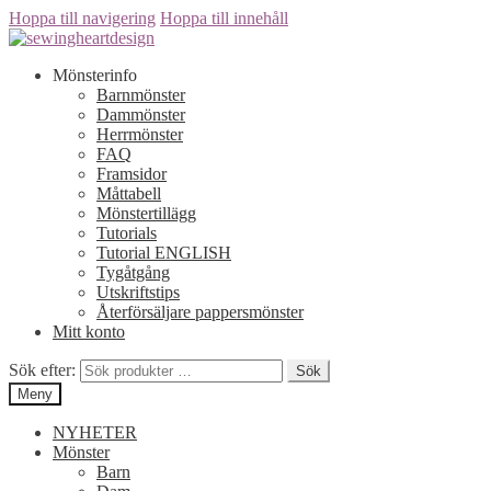
Hoppa till navigering
Hoppa till innehåll
Mönsterinfo
Barnmönster
Dammönster
Herrmönster
FAQ
Framsidor
Måttabell
Mönstertillägg
Tutorials
Tutorial ENGLISH
Tygåtgång
Utskriftstips
Återförsäljare pappersmönster
Mitt konto
Sök efter:
Sök
Meny
NYHETER
Mönster
Barn