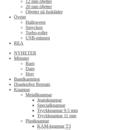
12 mm öljetter
20 mm öljetter
Öljetter på fuskläder
Övrigt
Halloween
Smycken
Turbo-roller
USB-minnen
REA
NYHETER
Mönster
Barn
Dam
Herr
Bandkantning
Dragkedjor Repsats
Knappar
Metallknappar
Jeansknappar
Specialknappar
Tryckknappar 9.5 mm
Tryckknappar 11 mm
Plastknappar
KAM-knappar T3