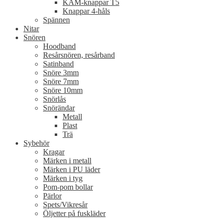
KAM-knappar T5
Knappar 4-håls
Spännen
Nitar
Snören
Hoodband
Resårsnören, resårband
Satinband
Snöre 3mm
Snöre 7mm
Snöre 10mm
Snörlås
Snörändar
Metall
Plast
Trä
Sybehör
Kragar
Märken i metall
Märken i PU läder
Märken i tyg
Pom-pom bollar
Pärlor
Spets/Vikresår
Öljetter på fuskläder