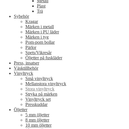
Metall
Plast
Trä
Sybehör
Kragar
Märken i metall
Märken i PU läder
Märken i tyg
Pom-pom bollar
Pärlor
Spets/Vikresår
Öljetter på fuskläder
Press, insatser
Väsktillbehör
Vinyltryck
Små vinyltryck
Mellanstora vinyltryck
Stora vinyltryck
Stryka på märken
Vinyltryck set
Presskuddar
Öljetter
5 mm öljetter
8 mm öljetter
10 mm öljetter