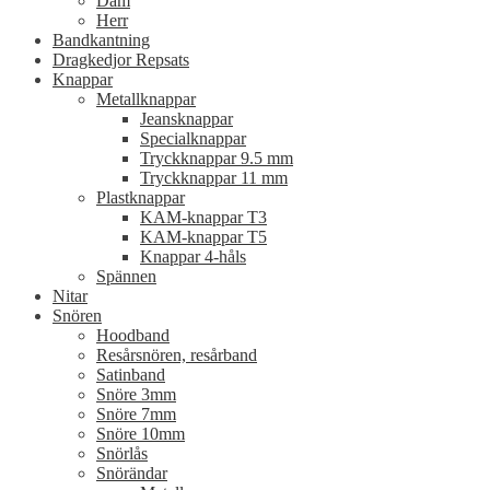
Dam
Herr
Bandkantning
Dragkedjor Repsats
Knappar
Metallknappar
Jeansknappar
Specialknappar
Tryckknappar 9.5 mm
Tryckknappar 11 mm
Plastknappar
KAM-knappar T3
KAM-knappar T5
Knappar 4-håls
Spännen
Nitar
Snören
Hoodband
Resårsnören, resårband
Satinband
Snöre 3mm
Snöre 7mm
Snöre 10mm
Snörlås
Snörändar