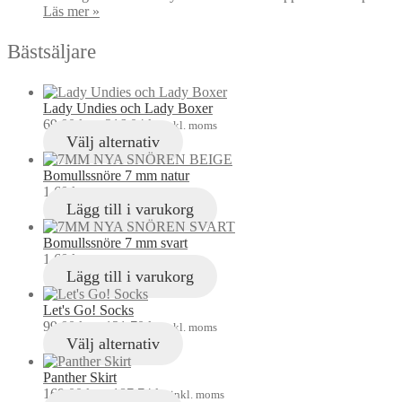
Läs mer »
Bästsäljare
Lady Undies och Lady Boxer
69,00
kr
–
216,04
kr
inkl. moms
Välj alternativ
Bomullssnöre 7 mm natur
1,60
kr
inkl. moms
Lägg till i varukorg
Bomullssnöre 7 mm svart
1,60
kr
inkl. moms
Lägg till i varukorg
Let's Go! Socks
99,00
kr
–
121,70
kr
inkl. moms
Välj alternativ
Panther Skirt
169,00
kr
–
187,74
kr
inkl. moms