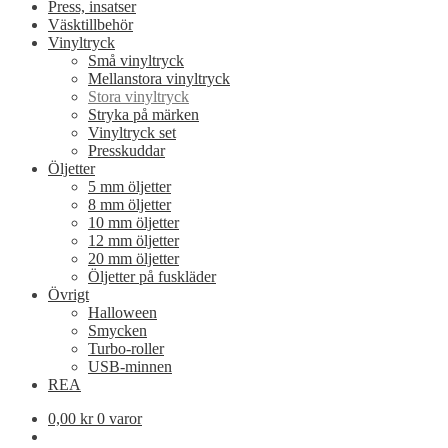
Press, insatser
Väsktillbehör
Vinyltryck
Små vinyltryck
Mellanstora vinyltryck
Stora vinyltryck
Stryka på märken
Vinyltryck set
Presskuddar
Öljetter
5 mm öljetter
8 mm öljetter
10 mm öljetter
12 mm öljetter
20 mm öljetter
Öljetter på fuskläder
Övrigt
Halloween
Smycken
Turbo-roller
USB-minnen
REA
0,00
kr
0 varor