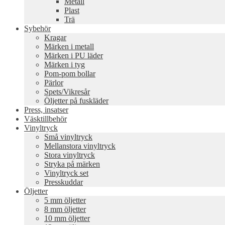
Metall
Plast
Trä
Sybehör
Kragar
Märken i metall
Märken i PU läder
Märken i tyg
Pom-pom bollar
Pärlor
Spets/Vikresår
Öljetter på fuskläder
Press, insatser
Väsktillbehör
Vinyltryck
Små vinyltryck
Mellanstora vinyltryck
Stora vinyltryck
Stryka på märken
Vinyltryck set
Presskuddar
Öljetter
5 mm öljetter
8 mm öljetter
10 mm öljetter