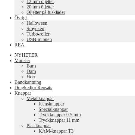
12 mm öljetter
20 mm öljetter
Öljetter på fuskläder
Övrigt
Halloween
Smycken
Turbo-roller
USB-minnen
REA
NYHETER
Mönster
Barn
Dam
Herr
Bandkantning
Dragkedjor Repsats
Knappar
Metallknappar
Jeansknappar
Specialknappar
Tryckknappar 9.5 mm
Tryckknappar 11 mm
Plastknappar
KAM-knappar T3