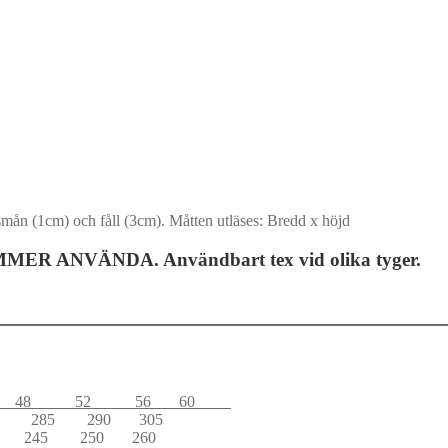
smån (1cm) och fåll (3cm). Måtten utläses: Bredd x höjd
ANVÄNDA. Användbart tex vid olika tyger.
8 52 56 60
 260 285 290 305
 220 245 250 260