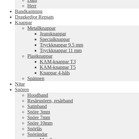
Dam
Herr
Bandkantning
Dragkedjor Repsats
Knappar
Metallknappar
Jeansknappar
Specialknappar
Tryckknappar 9.5 mm
Tryckknappar 11 mm
Plastknappar
KAM-knappar T3
KAM-knappar T5
Knappar 4-håls
Spännen
Nitar
Snören
Hoodband
Resårsnören, resårband
Satinband
Snöre 3mm
Snöre 7mm
Snöre 10mm
Snörlås
Snörändar