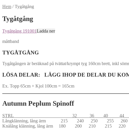
Hem
/
Tygåtgång
Tygåtgång
Tygåtgång 191001
Ladda ner
måttband
TYGÅTGÅNG
Tygåtgången är beräknad på tvättat/krympt tyg 160cm brett, inkl söm
LÖSA DELAR: LÄGG IHOP DE DELAR DU KOMMER 
Ex. Topp 65cm + Kjol 100cm = 165cm
Autumn Peplum Spinoff
STRL 32 36 40 44 4
Långklänning, lång ärm 215 240 250 255
Knälång klänning, lång ärm 180 200 210 215