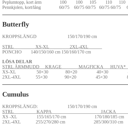
Peplumtopp, kort ärm 100 100 105 110 1
Pennkjolen, kort/lång 60/75 60/75 60/75 60/75 60/75 6
Butterfly
KROPPSLÄNGD 150/170/190 cm
STRL XS-XL 2XL-4XL
PONCHO 140/150/160 cm 150/160/170 cm
LÖSA DELAR
STRL ÄRMMUDD KRAGE MAGFICKA HUVA* *
XS-XL 50×30 80×20 40×30 80
2XL-4XL 55×30 90×20 45×30 80
Cumulus
KROPPSLÄNGD: 150/170/190 cm
STRL KAPPA JACK
XS -XL 155/165/170 cm 170/180/1
2XL-4XL 255/270/280 cm 285/300/3