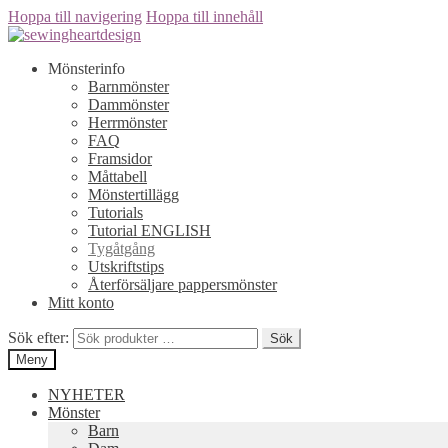
Hoppa till navigering
Hoppa till innehåll
Mönsterinfo
Barnmönster
Dammönster
Herrmönster
FAQ
Framsidor
Måttabell
Mönstertillägg
Tutorials
Tutorial ENGLISH
Tygåtgång
Utskriftstips
Återförsäljare pappersmönster
Mitt konto
Sök efter:
Sök
Meny
NYHETER
Mönster
Barn