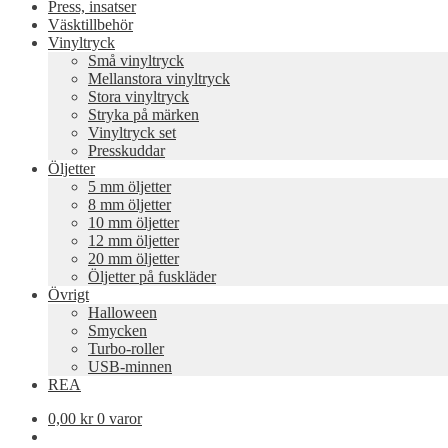
Press, insatser
Väsktillbehör
Vinyltryck
Små vinyltryck
Mellanstora vinyltryck
Stora vinyltryck
Stryka på märken
Vinyltryck set
Presskuddar
Öljetter
5 mm öljetter
8 mm öljetter
10 mm öljetter
12 mm öljetter
20 mm öljetter
Öljetter på fuskläder
Övrigt
Halloween
Smycken
Turbo-roller
USB-minnen
REA
0,00
kr
0 varor