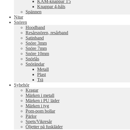
KAM-knappar T5
Knappar 4-håls
Spännen
Nitar
Snören
Hoodband
Resårsnören, resårband
Satinband
Snöre 3mm
Snöre 7mm
Snöre 10mm
Snörlås
Snörändar
Metall
Plast
Trä
Sybehör
Kragar
Märken i metall
Märken i PU läder
Märken i tyg
Pom-pom bollar
Pärlor
Spets/Vikresår
Öljetter på fuskläder