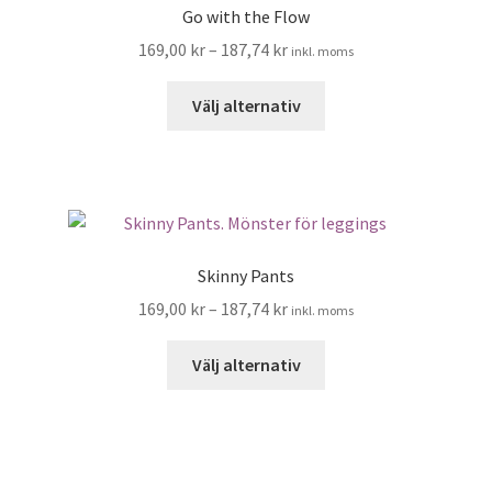
Go with the Flow
169,00
kr
–
187,74
kr
inkl. moms
Den
Välj alternativ
här
produkten
har
flera
varianter.
De
Skinny Pants
olika
169,00
kr
–
187,74
kr
inkl. moms
alternativen
kan
Den
Välj alternativ
väljas
här
på
produkten
produktsidan
har
flera
varianter.