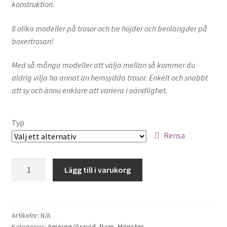
konstruktion.
Sybehör
8 olika modeller på trosor och tre höjder och benlängder på
Press, insatser
boxertrosan!
Väsktillbehör
Med så många modeller att välja mellan så kommer du
aldrig vilja ha annat än hemsydda trosor. Enkelt och snabbt
Vinyltryck
att sy och ännu enklare att variera i oändlighet.
Öljetter
Typ
Rensa
Övrigt
Lady
Lägg till i varukorg
REA
Undies
och
Lady
Boxer
Artikelnr:
N/A
Kategorier:
Amning/Gravid
,
Dam
,
Mönster