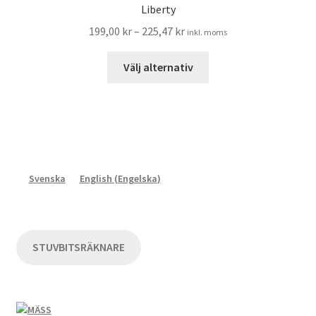
Liberty
De
199,00
kr
–
225,47
kr
inkl. moms
olika
alternativen
Den
Välj alternativ
kan
här
väljas
produkten
på
har
produktsidan
flera
varianter.
De
Svenska
English
(
Engelska
)
olika
alternativen
kan
väljas
STUVBITSRÄKNARE
på
produktsidan