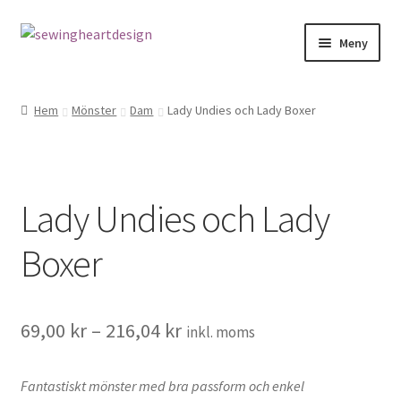
Hoppa
Hoppa
Meny
till
till
navigering
innehåll
NYHETER
Hem
Mönster
Dam
Lady Undies och Lady Boxer
Mönster
Bandkantning
Lady Undies och Lady
Dragkedjor Repsats
Boxer
Knappar
Nitar
69,00
kr
–
216,04
kr
inkl. moms
Snören
Fantastiskt mönster med bra passform och enkel