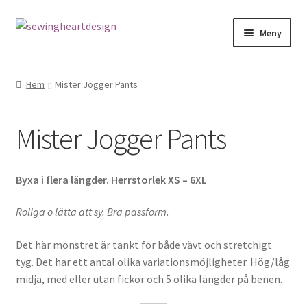
Hoppa
Hoppa
Meny
till
till
navigering
innehåll
NYHETER
Hem
Mister Jogger Pants
Mönster
Mister Jogger Pants
Bandkantning
Dragkedjor Repsats
Byxa i flera längder. Herrstorlek XS – 6XL
Knappar
Roliga o lätta att sy. Bra passform.
Det här mönstret är tänkt för både vävt och stretchigt
Nitar
tyg. Det har ett antal olika variationsmöjligheter. Hög/låg
midja, med eller utan fickor och 5 olika längder på benen.
Snören