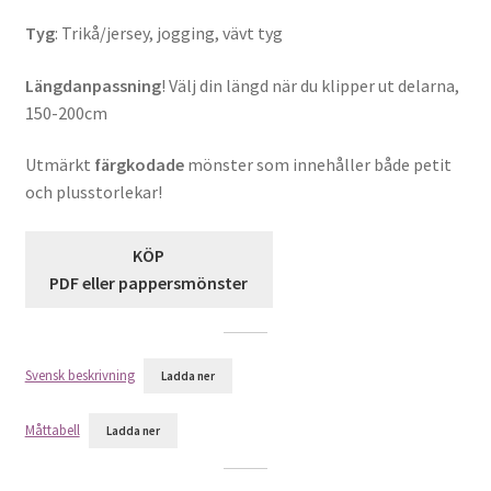
Sybehör
Tyg
: Trikå/jersey, jogging, vävt tyg
Press, insatser
Längdanpassning
! Välj din längd när du klipper ut delarna,
150-200cm
Väsktillbehör
Utmärkt
färgkodade
mönster som innehåller både petit
och plusstorlekar!
Vinyltryck
Öljetter
KÖP
PDF eller pappersmönster
Övrigt
REA
Svensk beskrivning
Ladda ner
Måttabell
Ladda ner