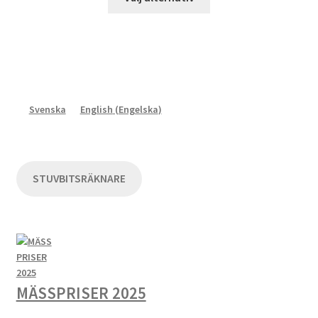
här
produkten
har
flera
varianter.
De
Svenska
English
(
Engelska
)
olika
alternativen
kan
väljas
STUVBITSRÄKNARE
på
produktsidan
MÄSSPRISER 2025