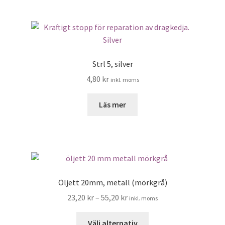
har
flera
varianter.
De
olika
Strl 5, silver
alternativen
4,80
kr
inkl. moms
kan
väljas
Läs mer
på
produktsidan
Öljett 20mm, metall (mörkgrå)
23,20
kr
–
55,20
kr
inkl. moms
Den
Välj alternativ