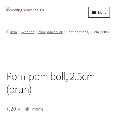
Hoppa
Hoppa
Meny
till
till
navigering
innehåll
NYHETER
Hem
Sybehör
Pom-pom bollar
Pom-pom boll, 2.5cm (brun)
Mönster
Bandkantning
Dragkedjor Repsats
Pom-pom boll, 2.5cm
Knappar
(brun)
Nitar
Snören
7,20
kr
inkl. moms