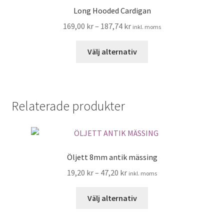
Long Hooded Cardigan
169,00
kr
–
187,74
kr
inkl. moms
Den
Välj alternativ
här
produkten
har
flera
Relaterade produkter
varianter.
De
olika
alternativen
Öljett 8mm antik mässing
kan
väljas
19,20
kr
–
47,20
kr
inkl. moms
på
Den
produktsidan
Välj alternativ
här
produkten