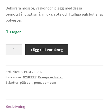
Sybehör
Dekorera mössor, väskor och plagg med dessa
oemotståndligt små, mjuka, söta och fluffiga pälsbollar av
Press, insatser
polyester.
Väsktillbehör
I lager
Vinyltryck
Pom-
Lägg till i varukorg
pom
Öljetter
boll,
2.5cm
Övrigt
(brun)
Artikelnr:
B9-POM-2-BRUN
Kategorier:
NYHETER
,
Pom-pom bollar
mängd
REA
Etiketter:
pälsboll
,
pom
,
pompom
Beskrivning