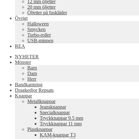
12 mm öljetter
20 mm öljetter
Öljetter på fuskläder
Övrigt
Halloween
Smycken
Turbo-roller
USB-minnen
REA
NYHETER
Mönster
Barn
Dam
Herr
Bandkantning
Dragkedjor Repsats
Knappar
Metallknappar
Jeansknappar
Specialknappar
Tryckknappar 9.5 mm
Tryckknappar 11 mm
Plastknappar
KAM-knappar T3