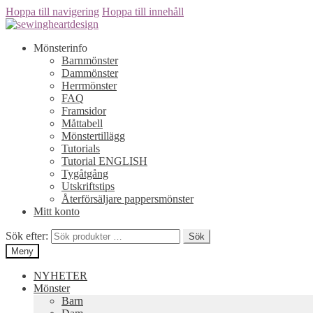
Hoppa till navigering
Hoppa till innehåll
Mönsterinfo
Barnmönster
Dammönster
Herrmönster
FAQ
Framsidor
Måttabell
Mönstertillägg
Tutorials
Tutorial ENGLISH
Tygåtgång
Utskriftstips
Återförsäljare pappersmönster
Mitt konto
Sök efter:
Sök
Meny
NYHETER
Mönster
Barn