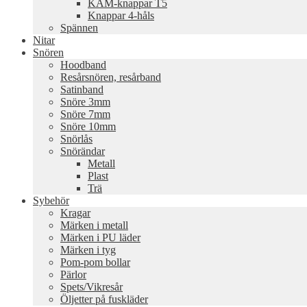
KAM-knappar T5
Knappar 4-håls
Spännen
Nitar
Snören
Hoodband
Resårsnören, resårband
Satinband
Snöre 3mm
Snöre 7mm
Snöre 10mm
Snörlås
Snörändar
Metall
Plast
Trä
Sybehör
Kragar
Märken i metall
Märken i PU läder
Märken i tyg
Pom-pom bollar
Pärlor
Spets/Vikresår
Öljetter på fuskläder