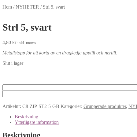
Hem
/
NYHETER
/
Strl 5, svart
Strl 5, svart
4,80
kr
inkl. moms
Metallstopp för att korta av en dragkedja upptill och nertill.
Slut i lager
Artikelnr:
C8-ZIP-ST2-5-GB
Kategorier:
Grupperade produkter
,
NY
Beskrivning
Ytterligare information
Beskrivning