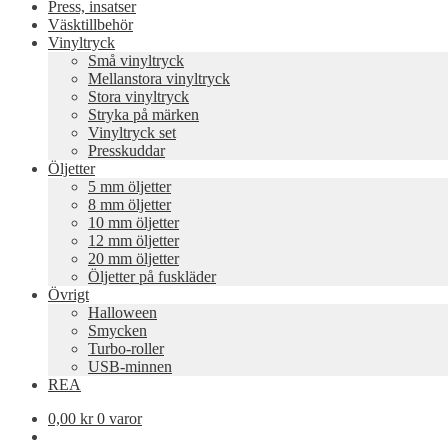
Press, insatser
Väsktillbehör
Vinyltryck
Små vinyltryck
Mellanstora vinyltryck
Stora vinyltryck
Stryka på märken
Vinyltryck set
Presskuddar
Öljetter
5 mm öljetter
8 mm öljetter
10 mm öljetter
12 mm öljetter
20 mm öljetter
Öljetter på fuskläder
Övrigt
Halloween
Smycken
Turbo-roller
USB-minnen
REA
0,00
kr
0 varor