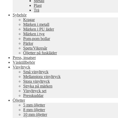
Metall
Plast
Trä
Sybehör
Kragar
Märken i metall
Märken i PU läder
Märken i tyg
Pom-pom bollar
Pärlor
Spets/Vikresår
Öljetter på fuskläder
Press, insatser
Väsktillbehör
Vinyltryck
Små vinyltryck
Mellanstora vinyltryck
Stora vinyltryck
Stryka på märken
Vinyltryck set
Presskuddar
Öljetter
5 mm öljetter
8 mm öljetter
10 mm öljetter