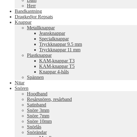
Dam
Herr
Bandkantning
Dragkedjor Repsats
Knappar
Metallknappar
Jeansknappar
Specialknappar
Tryckknappar 9.5 mm
Tryckknappar 11 mm
Plastknappar
KAM-knappar T3
KAM-knappar T5
Knappar 4-håls
Spännen
Nitar
Snören
Hoodband
Resårsnören, resårband
Satinband
Snöre 3mm
Snöre 7mm
Snöre 10mm
Snörlås
Snörändar