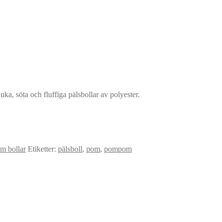
a, söta och fluffiga pälsbollar av polyester.
m bollar
Etiketter:
pälsboll
,
pom
,
pompom