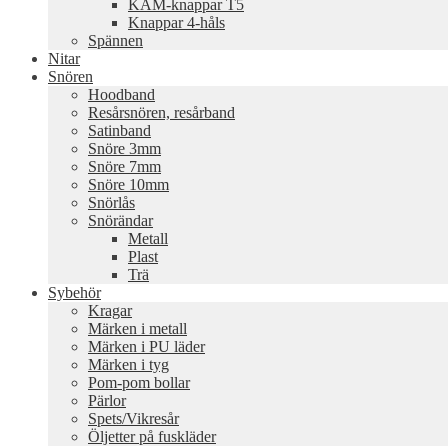
KAM-knappar T5
Knappar 4-håls
Spännen
Nitar
Snören
Hoodband
Resårsnören, resårband
Satinband
Snöre 3mm
Snöre 7mm
Snöre 10mm
Snörlås
Snörändar
Metall
Plast
Trä
Sybehör
Kragar
Märken i metall
Märken i PU läder
Märken i tyg
Pom-pom bollar
Pärlor
Spets/Vikresår
Öljetter på fuskläder