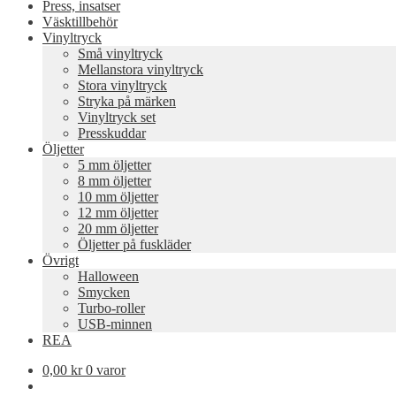
Press, insatser
Väsktillbehör
Vinyltryck
Små vinyltryck
Mellanstora vinyltryck
Stora vinyltryck
Stryka på märken
Vinyltryck set
Presskuddar
Öljetter
5 mm öljetter
8 mm öljetter
10 mm öljetter
12 mm öljetter
20 mm öljetter
Öljetter på fuskläder
Övrigt
Halloween
Smycken
Turbo-roller
USB-minnen
REA
0,00
kr
0 varor