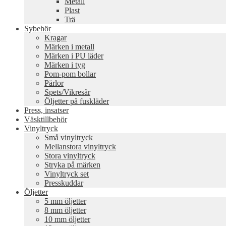
Metall
Plast
Trä
Sybehör
Kragar
Märken i metall
Märken i PU läder
Märken i tyg
Pom-pom bollar
Pärlor
Spets/Vikresår
Öljetter på fuskläder
Press, insatser
Väsktillbehör
Vinyltryck
Små vinyltryck
Mellanstora vinyltryck
Stora vinyltryck
Stryka på märken
Vinyltryck set
Presskuddar
Öljetter
5 mm öljetter
8 mm öljetter
10 mm öljetter