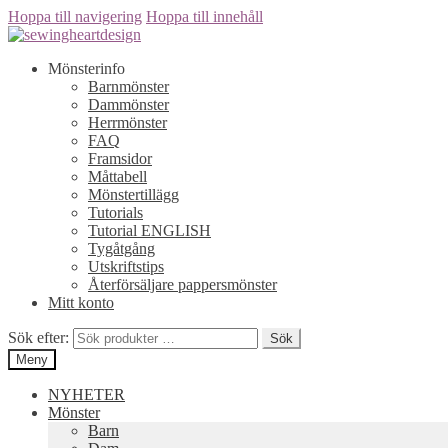
Hoppa till navigering
Hoppa till innehåll
Mönsterinfo
Barnmönster
Dammönster
Herrmönster
FAQ
Framsidor
Måttabell
Mönstertillägg
Tutorials
Tutorial ENGLISH
Tygåtgång
Utskriftstips
Återförsäljare pappersmönster
Mitt konto
Sök efter:
Sök
Meny
NYHETER
Mönster
Barn