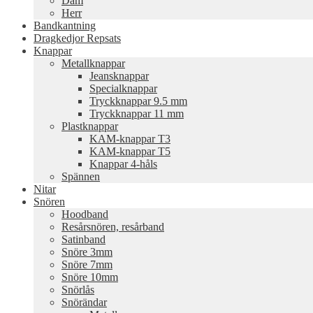
Dam
Herr
Bandkantning
Dragkedjor Repsats
Knappar
Metallknappar
Jeansknappar
Specialknappar
Tryckknappar 9.5 mm
Tryckknappar 11 mm
Plastknappar
KAM-knappar T3
KAM-knappar T5
Knappar 4-håls
Spännen
Nitar
Snören
Hoodband
Resårsnören, resårband
Satinband
Snöre 3mm
Snöre 7mm
Snöre 10mm
Snörlås
Snörändar