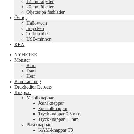
12 mm öljetter
20 mm öljetter
Öljetter på fuskläder
Övrigt
Halloween
Smycken
Turbo-roller
USB-minnen
REA
NYHETER
Mönster
Barn
Dam
Herr
Bandkantning
Dragkedjor Repsats
Knappar
Metallknappar
Jeansknappar
Specialknappar
Tryckknappar 9.5 mm
Tryckknappar 11 mm
Plastknappar
KAM-knappar T3