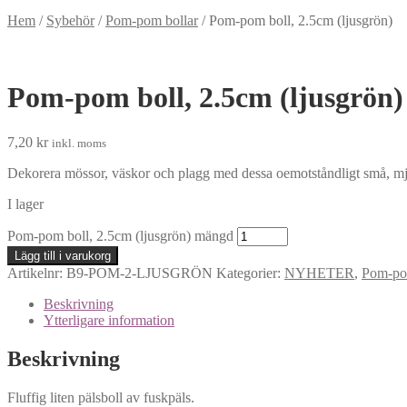
Hem
/
Sybehör
/
Pom-pom bollar
/
Pom-pom boll, 2.5cm (ljusgrön)
Pom-pom boll, 2.5cm (ljusgrön)
7,20
kr
inkl. moms
Dekorera mössor, väskor och plagg med dessa oemotståndligt små, mjuk
I lager
Pom-pom boll, 2.5cm (ljusgrön) mängd
Lägg till i varukorg
Artikelnr:
B9-POM-2-LJUSGRÖN
Kategorier:
NYHETER
,
Pom-po
Beskrivning
Ytterligare information
Beskrivning
Fluffig liten pälsboll av fuskpäls.