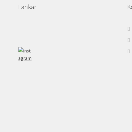
Länkar
K