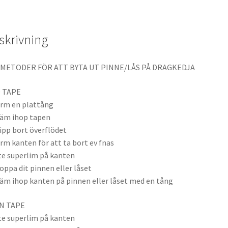
skrivning
 METODER FÖR ATT BYTA UT PINNE/LÅS PÅ DRAGKEDJA
 TAPE
ärm en plattång
läm ihop tapen
lipp bort överflödet
ärm kanten för att ta bort ev fnas
ite superlim på kanten
toppa dit pinnen eller låset
läm ihop kanten på pinnen eller låset med en tång
N TAPE
ite superlim på kanten