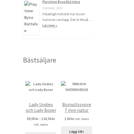
Playtime Byxa Rättelse
5 oktober, 2023
Felaktigt mönster har tyvärr
hamnat i omlopp. Det är fel på …
Läs mer »
Bästsäljare
Lady Undies
Bomullssnöre
och Lady Boxer
7 mm natur
69,00
kr
–
216,04
kr
1,60
kr
inkl. moms
inkl. moms
Lägg till i