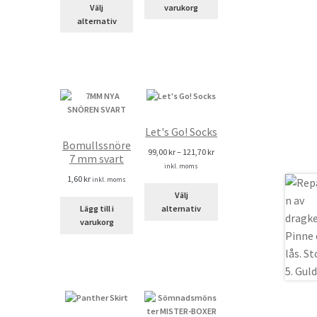
Välj
varukorg
alternativ
Let's Go! Socks
Bomullssnöre
99,00
kr
–
121,70
kr
7 mm svart
inkl. moms
1,60
kr
inkl. moms
Välj
Lägg till i
alternativ
varukorg