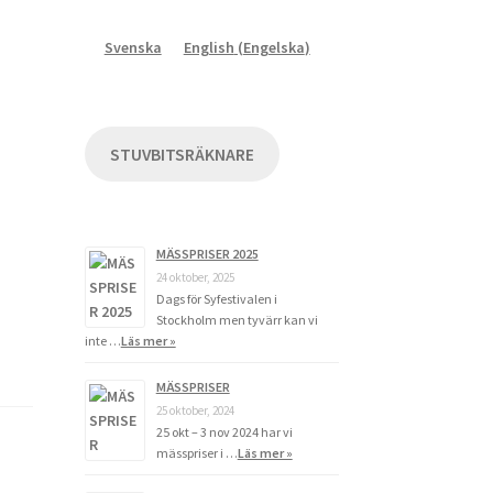
Svenska
English
(
Engelska
)
STUVBITSRÄKNARE
MÄSSPRISER 2025
24 oktober, 2025
Dags för Syfestivalen i
Stockholm men tyvärr kan vi
inte …
Läs mer »
MÄSSPRISER
25 oktober, 2024
25 okt – 3 nov 2024 har vi
mässpriser i …
Läs mer »