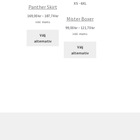
Panther Skirt
169,00
kr
–
187,74
kr
Mister Boxer
inkl. moms
99,00
kr
–
121,70
kr
inkl. moms
Välj
n
alternativ
Välj
alternativ
dukten
ra
ianter.
ka
ernativen
jas
duktsidan