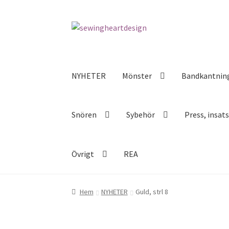
Hoppa
Hoppa
till
till
navigering
innehåll
NYHETER
Mönster
Bandkantnin
Snören
Sybehör
Press, insat
Övrigt
REA
Hem
NYHETER
Guld, strl 8