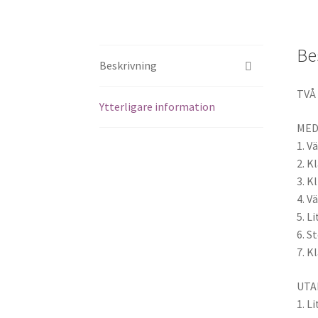
Be
Beskrivning
TVÅ
Ytterligare information
MED
1. V
2. K
3. K
4. V
5. L
6. S
7. K
UTA
1. L