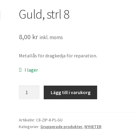
Guld, strl 8
8,00
kr
inkl. moms
Metallås för dragkedja för reparation.
I lager
Guld,
Lägg till i varukorg
strl
8
mängd
Artikelnr:
C8-ZIP-8-PL-GU
Kategorier:
Grupperade produkter
,
NYHETER