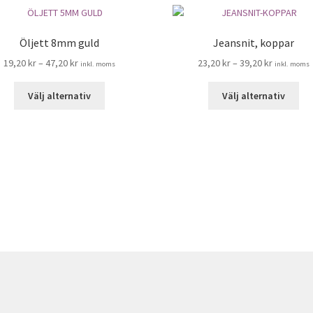
Öljett 8mm guld
Jeansnit, koppar
19,20
kr
–
47,20
kr
23,20
kr
–
39,20
kr
inkl. moms
inkl. moms
Den
De
Välj alternativ
Välj alternativ
här
här
produkten
pro
har
har
flera
fle
varianter.
var
De
De
olika
oli
alternativen
alt
kan
kan
väljas
väl
på
på
produktsidan
pro