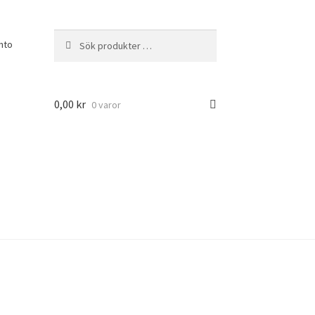
Sök
Sök
nto
efter:
0,00
kr
0 varor