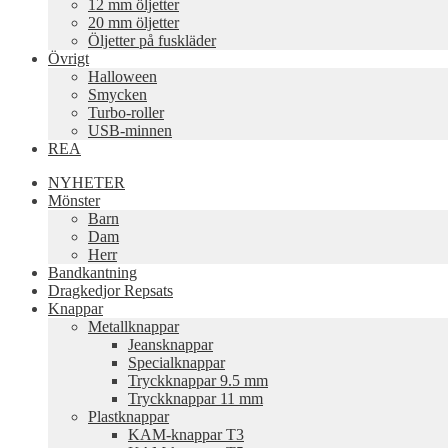
12 mm öljetter
20 mm öljetter
Öljetter på fuskläder
Övrigt
Halloween
Smycken
Turbo-roller
USB-minnen
REA
NYHETER
Mönster
Barn
Dam
Herr
Bandkantning
Dragkedjor Repsats
Knappar
Metallknappar
Jeansknappar
Specialknappar
Tryckknappar 9.5 mm
Tryckknappar 11 mm
Plastknappar
KAM-knappar T3