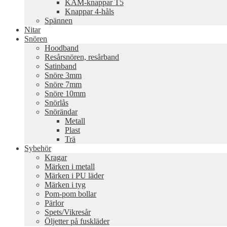
KAM-knappar T5
Knappar 4-håls
Spännen
Nitar
Snören
Hoodband
Resårsnören, resårband
Satinband
Snöre 3mm
Snöre 7mm
Snöre 10mm
Snörlås
Snörändar
Metall
Plast
Trä
Sybehör
Kragar
Märken i metall
Märken i PU läder
Märken i tyg
Pom-pom bollar
Pärlor
Spets/Vikresår
Öljetter på fuskläder