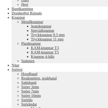
Dam
Herr
Bandkantning
Dragkedjor Repsats
Knappar
Metallknappar
Jeansknappar
Specialknappar
Tryckknappar 9.5 mm
Tryckknappar 11 mm
Plastknappar
KAM-knappar T3
KAM-knappar T5
Knappar 4-håls
Spännen
Nitar
Snören
Hoodband
Resårsnören, resårband
Satinband
Snöre 3mm
Snöre 7mm
Snöre 10mm
Snörlås
Snörändar