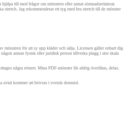
n hjälpa till med frågor om mönstren eller annat sömnadsrelaterat.
ka stretch. Jag rekommenderar ett tyg med bra stretch till de mönster
av mönstren för att sy upp kläder och sälja. Licensen gäller enbart dig
någon annan fysisk eller juridisk person tillverka plagg i stor skala
mottages några returer. Mina PDF-mönster får aldrig överlåtas, delas,
a avtal kommer att beivras i svensk domstol.