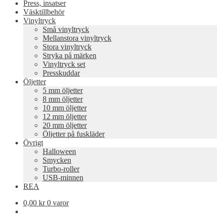
Press, insatser
Väsktillbehör
Vinyltryck
Små vinyltryck
Mellanstora vinyltryck
Stora vinyltryck
Stryka på märken
Vinyltryck set
Presskuddar
Öljetter
5 mm öljetter
8 mm öljetter
10 mm öljetter
12 mm öljetter
20 mm öljetter
Öljetter på fuskläder
Övrigt
Halloween
Smycken
Turbo-roller
USB-minnen
REA
0,00
kr
0 varor