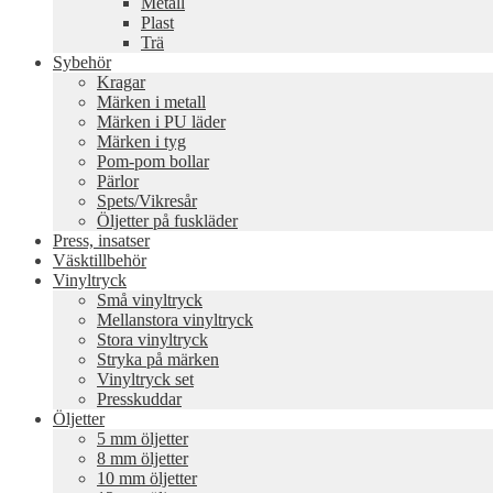
Metall
Plast
Trä
Sybehör
Kragar
Märken i metall
Märken i PU läder
Märken i tyg
Pom-pom bollar
Pärlor
Spets/Vikresår
Öljetter på fuskläder
Press, insatser
Väsktillbehör
Vinyltryck
Små vinyltryck
Mellanstora vinyltryck
Stora vinyltryck
Stryka på märken
Vinyltryck set
Presskuddar
Öljetter
5 mm öljetter
8 mm öljetter
10 mm öljetter