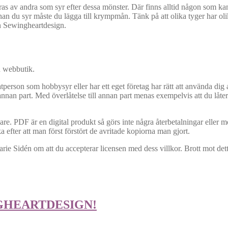
ras av andra som syr efter dessa mönster. Där finns alltid någon som ka
nan du syr måste du lägga till krympmån. Tänk på att olika tyger har oli
ån Sewingheartdesign.
n webbutik.
atperson som hobbysyr eller har ett eget företag har rätt att använda dig 
nnan part. Med överlåtelse till annan part menas exempelvis att du låter 
dare. PDF är en digital produkt så görs inte några återbetalningar eller 
a efter att man först förstört de avritade kopiorna man gjort.
ie Sidén om att du accepterar licensen med dess villkor. Brott mot dett
GHEARTDESIGN!