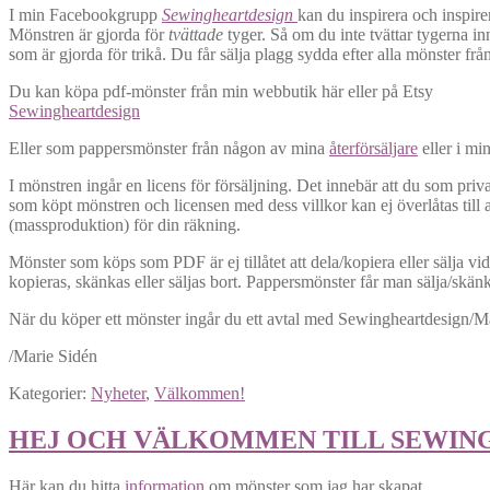
I min Facebookgrupp
Sewingheartdesign
kan du inspirera och inspire
Mönstren är gjorda för
tvättade
tyger. Så om du inte tvättar tygerna in
som är gjorda för trikå. Du får sälja plagg sydda efter alla mönster fr
Du kan köpa pdf-mönster från min webbutik här eller på Etsy
Sewingheartdesign
Eller som pappersmönster från någon av mina
återförsäljare
eller i mi
I mönstren ingår en licens för försäljning. Det innebär att du som priv
som köpt mönstren och licensen med dess villkor kan ej överlåtas till a
(massproduktion) för din räkning.
Mönster som köps som PDF är ej tillåtet att dela/kopiera eller sälja vi
kopieras, skänkas eller säljas bort. Pappersmönster får man sälja/skänk
När du köper ett mönster ingår du ett avtal med Sewingheartdesign/Mar
/Marie Sidén
Kategorier:
Nyheter
,
Välkommen!
HEJ OCH VÄLKOMMEN TILL SEWIN
Här kan du hitta
information
om mönster som jag har skapat.