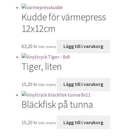
produk
alterna
kan
Kudde för värmepress
väljas
på
12x12cm
produk
63,20
kr
Lägg till i varukorg
inkl. moms
Tiger, liten
15,20
kr
Lägg till i varukorg
inkl. moms
Bläckfisk på tunna
15,20
kr
Lägg till i varukorg
inkl. moms