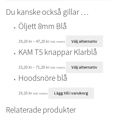
Du kanske också gillar …
Öljett 8mm Blå
Den
19,20
kr
–
47,20
kr
Välj alternativ
inkl. moms
här
KAM T5 knappar Klarblå
produk
har
flera
Den
23,20
kr
–
71,20
kr
Välj alternativ
inkl. moms
variant
här
Hoodsnöre blå
De
produk
olika
har
alterna
flera
19,20
kr
Lägg till i varukorg
inkl. moms
kan
variant
väljas
De
Relaterade produkter
på
olika