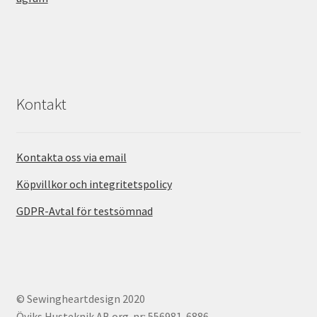
Kontakt
Kontakta oss via email
Köpvillkor och integritetspolicy
GDPR-Avtal för testsömnad
© Sewingheartdesign 2020
Öviks Husteknik AB org-nr: 556981-6886