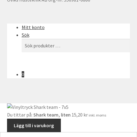
Mitt konto
Sök
Sök
Sök
efter:
0
Du tittar på:
Shark team, liten
15,20
kr
inkl. moms
Lägg till i varukorg