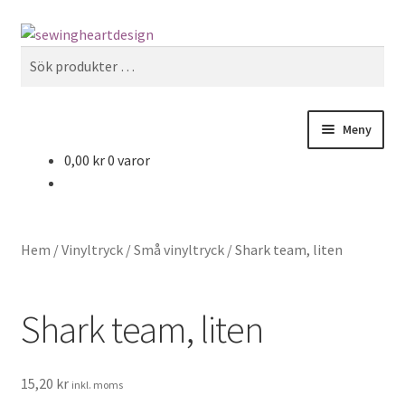
Hoppa
Hoppa
Sök
till
till
Sök
navigering
innehåll
efter:
Meny
0,00
kr
0 varor
NYHETER
Mönster
Hem
/
Vinyltryck
/
Små vinyltryck
/
Shark team, liten
Bandkantning
Shark team, liten
Dragkedjor Repsats
Knappar
15,20
kr
inkl. moms