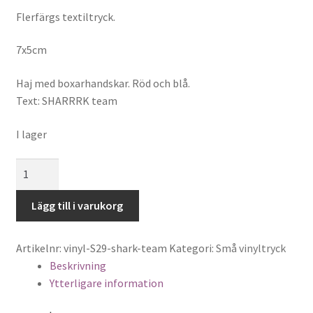
Nitar
Flerfärgs textiltryck.
Snören
7x5cm
Sybehör
Haj med boxarhandskar. Röd och blå.
Text: SHARRRK team
Press, insatser
I lager
Väsktillbehör
Shark
team,
Vinyltryck
liten
Lägg till i varukorg
mängd
Öljetter
Artikelnr:
vinyl-S29-shark-team
Kategori:
Små vinyltryck
Övrigt
Beskrivning
Ytterligare information
REA