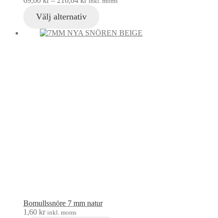
69,00
kr
–
216,04
kr
inkl. moms
Välj alternativ
Bomullssnöre 7 mm natur
1,60
kr
inkl. moms