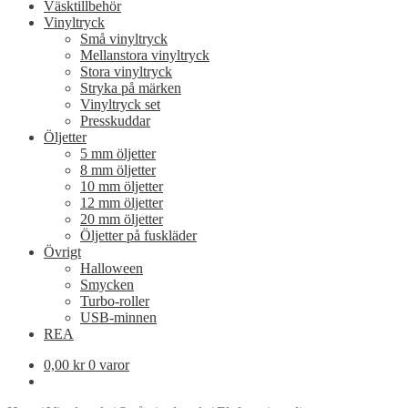
Väsktillbehör
Vinyltryck
Små vinyltryck
Mellanstora vinyltryck
Stora vinyltryck
Stryka på märken
Vinyltryck set
Presskuddar
Öljetter
5 mm öljetter
8 mm öljetter
10 mm öljetter
12 mm öljetter
20 mm öljetter
Öljetter på fuskläder
Övrigt
Halloween
Smycken
Turbo-roller
USB-minnen
REA
0,00
kr
0 varor