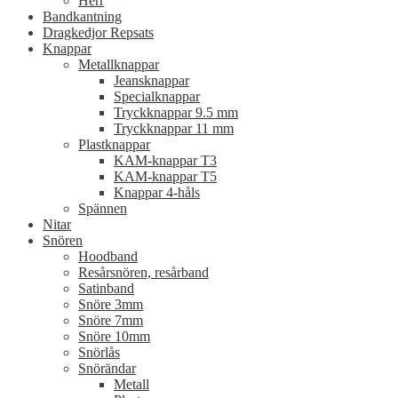
Herr
Bandkantning
Dragkedjor Repsats
Knappar
Metallknappar
Jeansknappar
Specialknappar
Tryckknappar 9.5 mm
Tryckknappar 11 mm
Plastknappar
KAM-knappar T3
KAM-knappar T5
Knappar 4-håls
Spännen
Nitar
Snören
Hoodband
Resårsnören, resårband
Satinband
Snöre 3mm
Snöre 7mm
Snöre 10mm
Snörlås
Snörändar
Metall