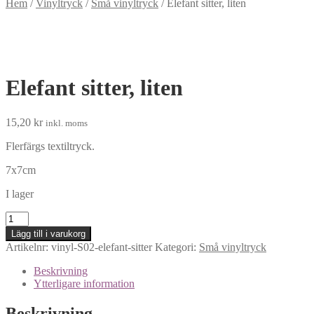
Hem
/
Vinyltryck
/
Små vinyltryck
/
Elefant sitter, liten
Elefant sitter, liten
15,20
kr
inkl. moms
Flerfärgs textiltryck.
7x7cm
I lager
Elefant
sitter,
Lägg till i varukorg
liten
Artikelnr:
vinyl-S02-elefant-sitter
Kategori:
Små vinyltryck
mängd
Beskrivning
Ytterligare information
Beskrivning