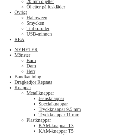
20 mm öljetter
Öljetter på fuskläder
Övrigt
Halloween
Smycken
Turbo-roller
USB-minnen
REA
NYHETER
Mönster
Barn
Dam
Herr
Bandkantning
Dragkedjor Repsats
Knappar
Metallknappar
Jeansknappar
Specialknappar
Tryckknappar 9.5 mm
Tryckknappar 11 mm
Plastknappar
KAM-knappar T3
KAM-knappar T5