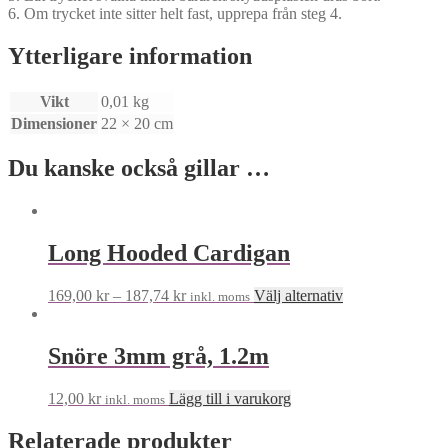
6. Om trycket inte sitter helt fast, upprepa från steg 4.
Ytterligare information
Vikt
0,01 kg
Dimensioner
22 × 20 cm
Du kanske också gillar …
Long Hooded Cardigan
Den
169,00
kr
–
187,74
kr
Välj alternativ
inkl. moms
här
produkten
har
Snöre 3mm grå, 1.2m
flera
varianter.
12,00
kr
Lägg till i varukorg
inkl. moms
De
olika
Relaterade produkter
alternativen