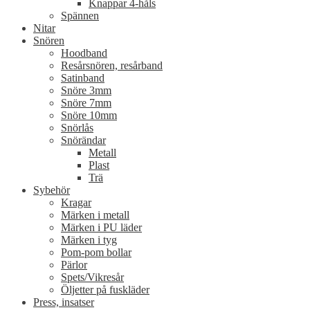
Knappar 4-håls
Spännen
Nitar
Snören
Hoodband
Resårsnören, resårband
Satinband
Snöre 3mm
Snöre 7mm
Snöre 10mm
Snörlås
Snörändar
Metall
Plast
Trä
Sybehör
Kragar
Märken i metall
Märken i PU läder
Märken i tyg
Pom-pom bollar
Pärlor
Spets/Vikresår
Öljetter på fuskläder
Press, insatser