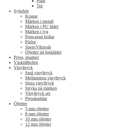
Plast
Trä
Sybehör
Kragar
Märken i metall
Märken i PU läder
Märken i tyg
Pom-pom bollar
Pärlor
Spets/Vikresår
Öljetter på fuskläder
Press, insatser
Väsktillbehör
Vinyltryck
Små vinyltryck
Mellanstora vinyltryck
Stora vinyltryck
Stryka på märken
Vinyltryck set
Presskuddar
Öljetter
5 mm öljetter
8 mm öljetter
10 mm öljetter
12 mm öljetter