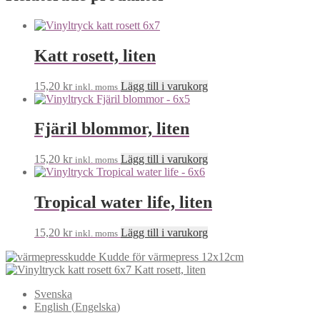
kan
väljas
på
produktsidan
Katt rosett, liten
15,20
kr
Lägg till i varukorg
inkl. moms
Fjäril blommor, liten
15,20
kr
Lägg till i varukorg
inkl. moms
Tropical water life, liten
15,20
kr
Lägg till i varukorg
inkl. moms
Kudde för värmepress 12x12cm
Katt rosett, liten
Svenska
English
(
Engelska
)