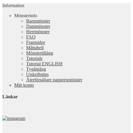
Information
Mönsterinfo
Barnmönster
Dammönster
Herrmönster
FAQ
Framsidor
Måttabell
Mönstertillägg
Tutorials
Tutorial ENGLISH
Tygåtgång
Utskriftstips
Återförsäljare pappersmönster
Mitt konto
Länkar