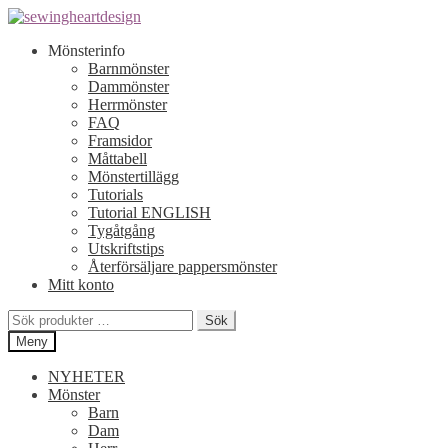
Hoppa
Hoppa
till
till
Mönsterinfo
navigering
innehåll
Barnmönster
Dammönster
Herrmönster
FAQ
Framsidor
Måttabell
Mönstertillägg
Tutorials
Tutorial ENGLISH
Tygåtgång
Utskriftstips
Återförsäljare pappersmönster
Mitt konto
Sök
Sök
efter:
Meny
NYHETER
Mönster
Barn
Dam