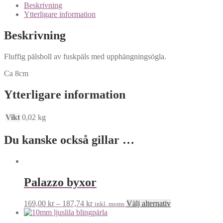
Beskrivning
Ytterligare information
Beskrivning
Fluffig pälsboll av fuskpäls med upphängningsögla.
Ca 8cm
Ytterligare information
Vikt
0,02 kg
Du kanske också gillar …
Palazzo byxor
Den
169,00
kr
–
187,74
kr
Välj alternativ
inkl. moms
här
produkten