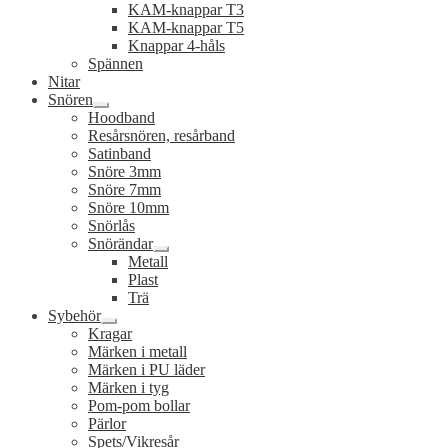
Expandera
KAM-knappar T3
undermeny
KAM-knappar T5
Knappar 4-håls
Spännen
Nitar
Snören
Expandera
Hoodband
undermeny
Resårsnören, resårband
Satinband
Snöre 3mm
Snöre 7mm
Snöre 10mm
Snörlås
Snörändar
Expandera
Metall
undermeny
Plast
Trä
Sybehör
Expandera
Kragar
undermeny
Märken i metall
Märken i PU läder
Märken i tyg
Pom-pom bollar
Pärlor
Spets/Vikresår