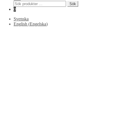
Sök
Sök
efter:
0
Svenska
English
(
Engelska
)