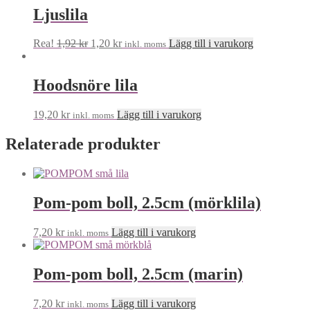
har
Ljuslila
flera
varianter.
Det
Det
Rea!
1,92
kr
1,20
kr
Lägg till i varukorg
inkl. moms
De
ursprungliga
nuvarande
olika
priset
priset
alternativen
var:
är:
Hoodsnöre lila
kan
1,92 kr.
1,20 kr.
väljas
på
19,20
kr
Lägg till i varukorg
inkl. moms
produktsidan
Relaterade produkter
Pom-pom boll, 2.5cm (mörklila)
7,20
kr
Lägg till i varukorg
inkl. moms
Pom-pom boll, 2.5cm (marin)
7,20
kr
Lägg till i varukorg
inkl. moms