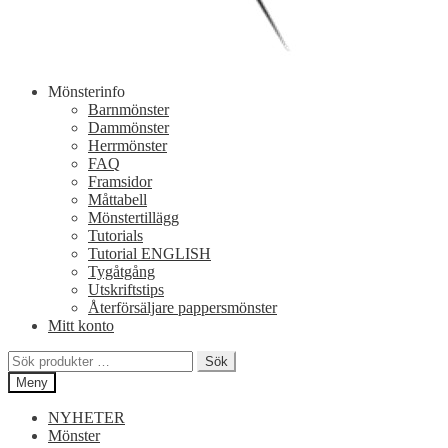
Mönsterinfo
Barnmönster
Dammönster
Herrmönster
FAQ
Framsidor
Måttabell
Mönstertillägg
Tutorials
Tutorial ENGLISH
Tygåtgång
Utskriftstips
Återförsäljare pappersmönster
Mitt konto
Sök
Sök
efter:
Meny
NYHETER
Mönster