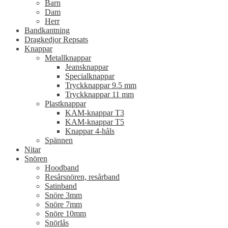
Barn
Dam
Herr
Bandkantning
Dragkedjor Repsats
Knappar
Metallknappar
Jeansknappar
Specialknappar
Tryckknappar 9.5 mm
Tryckknappar 11 mm
Plastknappar
KAM-knappar T3
KAM-knappar T5
Knappar 4-håls
Spännen
Nitar
Snören
Hoodband
Resårsnören, resårband
Satinband
Snöre 3mm
Snöre 7mm
Snöre 10mm
Snörlås