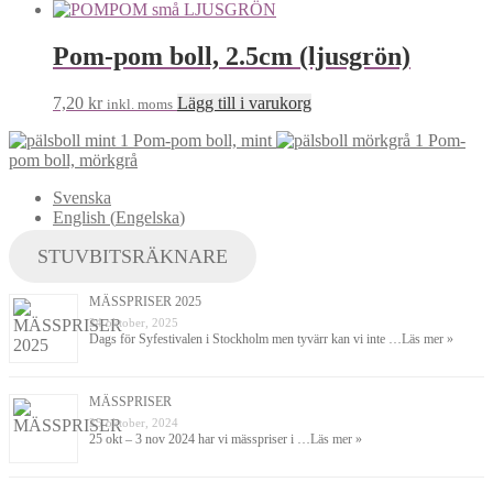
Pom-pom boll, 2.5cm (ljusgrön)
7,20
kr
Lägg till i varukorg
inkl. moms
Pom-pom boll, mint
Pom-
pom boll, mörkgrå
Svenska
English
(
Engelska
)
STUVBITSRÄKNARE
MÄSSPRISER 2025
24 oktober, 2025
Dags för Syfestivalen i Stockholm men tyvärr kan vi inte …
Läs mer »
MÄSSPRISER
25 oktober, 2024
25 okt – 3 nov 2024 har vi mässpriser i …
Läs mer »