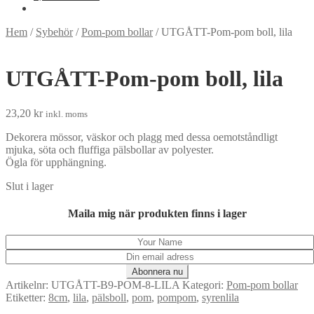
Hem
/
Sybehör
/
Pom-pom bollar
/
UTGÅTT-Pom-pom boll, lila
UTGÅTT-Pom-pom boll, lila
23,20
kr
inkl. moms
Dekorera mössor, väskor och plagg med dessa oemotståndligt
mjuka, söta och fluffiga pälsbollar av polyester.
Ögla för upphängning.
Slut i lager
Maila mig när produkten finns i lager
Artikelnr:
UTGÅTT-B9-POM-8-LILA
Kategori:
Pom-pom bollar
Etiketter:
8cm
,
lila
,
pälsboll
,
pom
,
pompom
,
syrenlila