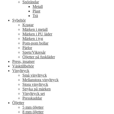
Snörändar
Metall
Plast
Trä
Sybehör
Kragar
Märken i metall
Märken i PU läder
Märken i tyg
Pom-pom bollar
Pärlor
Spets/Vikresår
Öljetter på fuskläder
Press, insatser
Väsktillbehör
Vinyltryck
Små vinyltryck
Mellanstora vinyltryck
Stora vinyltryck
Stryka på märken
Vinyltryck set
Presskuddar
Öljetter
5 mm öljetter
8 mm öljetter