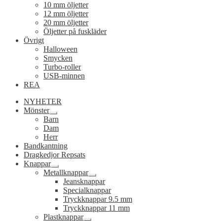
10 mm öljetter
12 mm öljetter
20 mm öljetter
Öljetter på fuskläder
Övrigt
Halloween
Smycken
Turbo-roller
USB-minnen
REA
NYHETER
Mönster
Expandera
Barn
undermeny
Dam
Herr
Bandkantning
Dragkedjor Repsats
Knappar
Expandera
Metallknappar
undermeny
Expandera
Jeansknappar
undermeny
Specialknappar
Tryckknappar 9.5 mm
Tryckknappar 11 mm
Plastknappar