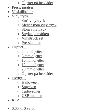
Öljetter på fuskläder
Press, insatser
Väsktillbehör
Vinyltryck
Expandera
Små vinyltryck
undermeny
Mellanstora vinyltryck
Stora vinyltryck
Stryka på märken
Vinyltryck set
Presskuddar
Öljetter
Expandera
5 mm öljetter
undermeny
8 mm öljetter
10 mm öljetter
12 mm öljetter
20 mm öljetter
Öljetter på fuskläder
Övrigt
Expandera
Halloween
undermeny
Smycken
Turbo-roller
USB-minnen
REA
0,00
kr
0 varor