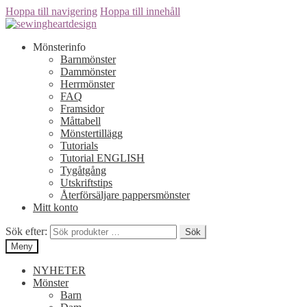
Hoppa till navigering
Hoppa till innehåll
Mönsterinfo
Barnmönster
Dammönster
Herrmönster
FAQ
Framsidor
Måttabell
Mönstertillägg
Tutorials
Tutorial ENGLISH
Tygåtgång
Utskriftstips
Återförsäljare pappersmönster
Mitt konto
Sök efter:
Sök
Meny
NYHETER
Mönster
Barn