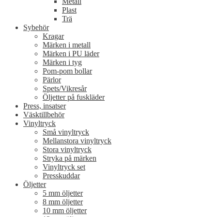
Metall
Plast
Trä
Sybehör
Kragar
Märken i metall
Märken i PU läder
Märken i tyg
Pom-pom bollar
Pärlor
Spets/Vikresår
Öljetter på fuskläder
Press, insatser
Väsktillbehör
Vinyltryck
Små vinyltryck
Mellanstora vinyltryck
Stora vinyltryck
Stryka på märken
Vinyltryck set
Presskuddar
Öljetter
5 mm öljetter
8 mm öljetter
10 mm öljetter