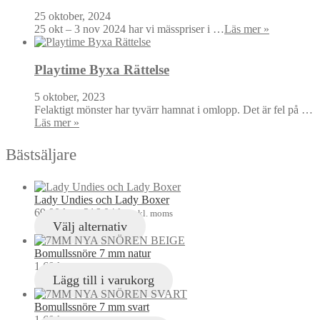
25 oktober, 2024
25 okt – 3 nov 2024 har vi mässpriser i …
Läs mer »
Playtime Byxa Rättelse
5 oktober, 2023
Felaktigt mönster har tyvärr hamnat i omlopp. Det är fel på …
Läs mer »
Bästsäljare
Lady Undies och Lady Boxer
69,00
kr
–
216,04
kr
inkl. moms
Välj alternativ
Bomullssnöre 7 mm natur
1,60
kr
inkl. moms
Lägg till i varukorg
Bomullssnöre 7 mm svart
1,60
kr