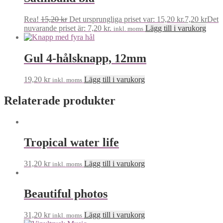
Rea!
15,20
kr
Det ursprungliga priset var: 15,20 kr.
7,20
kr
Det
nuvarande priset är: 7,20 kr.
Lägg till i varukorg
inkl. moms
Gul 4-hålsknapp, 12mm
19,20
kr
Lägg till i varukorg
inkl. moms
Relaterade produkter
Tropical water life
31,20
kr
Lägg till i varukorg
inkl. moms
Beautiful photos
31,20
kr
Lägg till i varukorg
inkl. moms