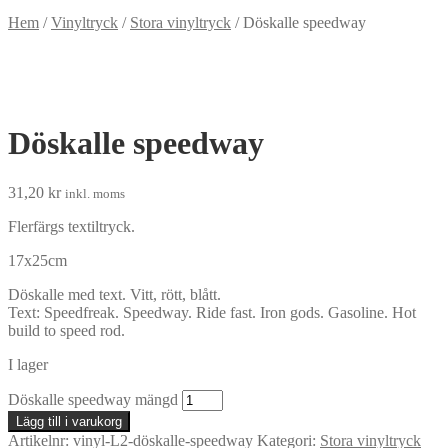
Hem
/
Vinyltryck
/
Stora vinyltryck
/
Döskalle speedway
Döskalle speedway
31,20
kr
inkl. moms
Flerfärgs textiltryck.
17x25cm
Döskalle med text. Vitt, rött, blått.
Text: Speedfreak. Speedway. Ride fast. Iron gods. Gasoline. Hot
build to speed rod.
I lager
Döskalle speedway mängd
Lägg till i varukorg
Artikelnr:
vinyl-L2-döskalle-speedway
Kategori:
Stora vinyltryck