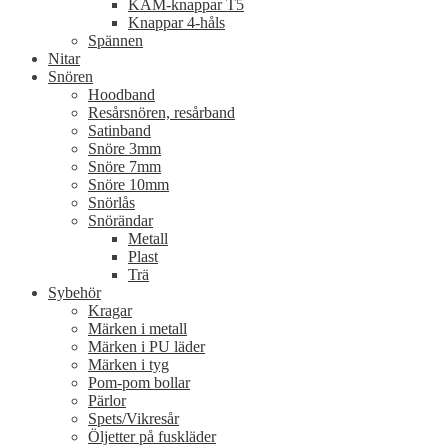
KAM-knappar T5
Knappar 4-håls
Spännen
Nitar
Snören
Hoodband
Resårsnören, resårband
Satinband
Snöre 3mm
Snöre 7mm
Snöre 10mm
Snörlås
Snörändar
Metall
Plast
Trä
Sybehör
Kragar
Märken i metall
Märken i PU läder
Märken i tyg
Pom-pom bollar
Pärlor
Spets/Vikresår
Öljetter på fuskläder