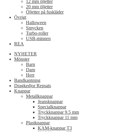
12 mm öljetter
20 mm öljetter
Öljetter på fuskläder
Övrigt
Halloween
Smycken
Turbo-roller
USB-minnen
REA
NYHETER
Mönster
Barn
Dam
Herr
Bandkantning
Dragkedjor Repsats
Knappar
Metallknappar
Jeansknappar
Specialknappar
Tryckknappar 9.5 mm
Tryckknappar 11 mm
Plastknappar
KAM-knappar T3