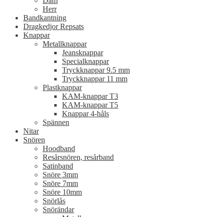
Dam
Herr
Bandkantning
Dragkedjor Repsats
Knappar
Metallknappar
Jeansknappar
Specialknappar
Tryckknappar 9.5 mm
Tryckknappar 11 mm
Plastknappar
KAM-knappar T3
KAM-knappar T5
Knappar 4-håls
Spännen
Nitar
Snören
Hoodband
Resårsnören, resårband
Satinband
Snöre 3mm
Snöre 7mm
Snöre 10mm
Snörlås
Snörändar