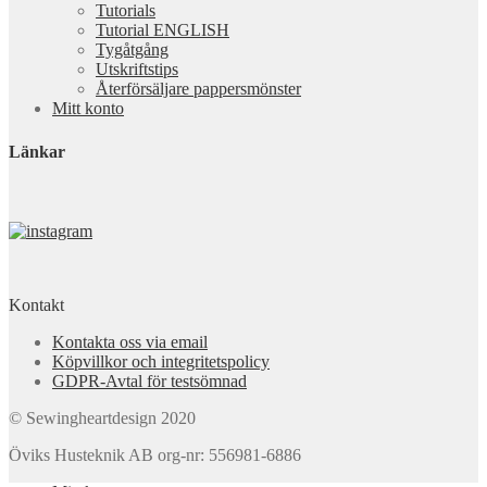
Tutorials
Tutorial ENGLISH
Tygåtgång
Utskriftstips
Återförsäljare pappersmönster
Mitt konto
Länkar
Kontakt
Kontakta oss via email
Köpvillkor och integritetspolicy
GDPR-Avtal för testsömnad
© Sewingheartdesign 2020
Öviks Husteknik AB org-nr: 556981-6886