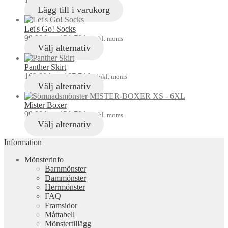
inkl. moms
Lägg till i varukorg
Let's Go! Socks
99,00
kr
–
121,70
kr
inkl. moms
Välj alternativ
Panther Skirt
169,00
kr
–
187,74
kr
inkl. moms
Välj alternativ
Mister Boxer
99,00
kr
–
121,70
kr
inkl. moms
Välj alternativ
Information
Mönsterinfo
Barnmönster
Dammönster
Herrmönster
FAQ
Framsidor
Måttabell
Mönstertillägg