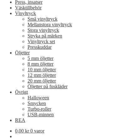
Press, insatser
Väsktillbehör
Vinyltryck
Små vinyltryck
Mellanstora vinyltryck
Stora vinyltryck
Stryka på märken
Vinyltryck set
Presskuddar
Öljetter
5 mm öljetter
8 mm öljetter
10 mm öljetter
12 mm öljetter
20 mm öljetter
Öljetter på fuskläder
Övrigt
Halloween
Smycken
Turbo-roller
USB-minnen
REA
0,00
kr
0 varor