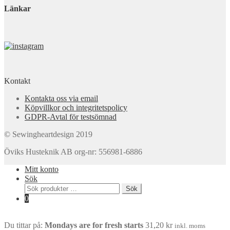
Länkar
Kontakt
Kontakta oss via email
Köpvillkor och integritetspolicy
GDPR-Avtal för testsömnad
© Sewingheartdesign 2019
Öviks Husteknik AB org-nr: 556981-6886
Mitt konto
Sök
Sök
Sök
efter:
0
Du tittar på:
Mondays are for fresh starts
31,20
kr
inkl. moms