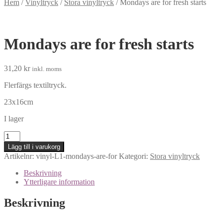
Hem
/
Vinyltryck
/
Stora vinyltryck
/
Mondays are for fresh starts
Mondays are for fresh starts
31,20
kr
inkl. moms
Flerfärgs textiltryck.
23x16cm
I lager
Mondays
are
Lägg till i varukorg
for
Artikelnr:
vinyl-L1-mondays-are-for
Kategori:
Stora vinyltryck
fresh
starts
Beskrivning
mängd
Ytterligare information
Beskrivning