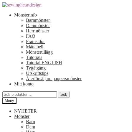
Hoppa
Hoppa
till
till
Mönsterinfo
navigering
innehåll
Barnmönster
Dammönster
Herrmönster
FAQ
Framsidor
Måttabell
Mönstertillägg
Tutorials
Tutorial ENGLISH
Tygåtgång
Utskriftstips
Återförsäljare pappersmönster
Mitt konto
Sök
Sök
efter:
Meny
NYHETER
Mönster
Barn
Dam