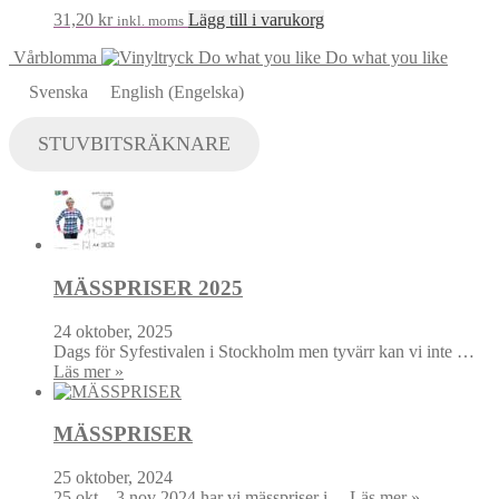
31,20
kr
Lägg till i varukorg
inkl. moms
Vårblomma
Do what you like
Svenska
English
(
Engelska
)
STUVBITSRÄKNARE
MÄSSPRISER 2025
24 oktober, 2025
Dags för Syfestivalen i Stockholm men tyvärr kan vi inte …
Läs mer »
MÄSSPRISER
25 oktober, 2024
25 okt – 3 nov 2024 har vi mässpriser i …
Läs mer »