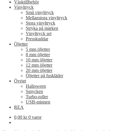
Väsktillbehör
Vinyltryck
Små vinyltryck
Mellanstora vinyltryck
Stora vinyltryck
Stryka på märken
Vinyltryck set
Presskuddar
Öljetter
5 mm öljetter
8 mm öljetter
10 mm öljetter
12 mm öljetter
20 mm öljetter
Öljetter på fuskläder
Övrigt
Halloween
Smycken
Turbo-roller
USB-minnen
REA
0,00
kr
0 varor