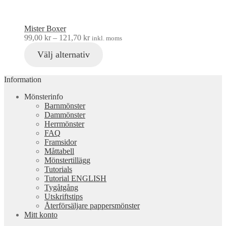
Mister Boxer
99,00
kr
–
121,70
kr
inkl. moms
Välj alternativ
Information
Mönsterinfo
Barnmönster
Dammönster
Herrmönster
FAQ
Framsidor
Måttabell
Mönstertillägg
Tutorials
Tutorial ENGLISH
Tygåtgång
Utskriftstips
Återförsäljare pappersmönster
Mitt konto