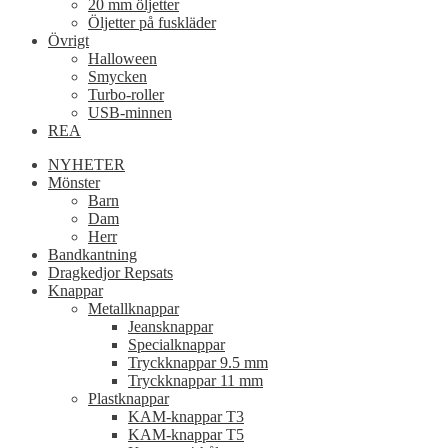
20 mm öljetter
Öljetter på fuskläder
Övrigt
Halloween
Smycken
Turbo-roller
USB-minnen
REA
NYHETER
Mönster
Barn
Dam
Herr
Bandkantning
Dragkedjor Repsats
Knappar
Metallknappar
Jeansknappar
Specialknappar
Tryckknappar 9.5 mm
Tryckknappar 11 mm
Plastknappar
KAM-knappar T3
KAM-knappar T5