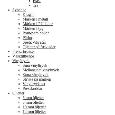
Plast
Trä
Sybehör
Kragar
Märken i metall
Märken i PU läder
Märken i tyg
Pom-pom bollar
Pärlor
Spets/Vikresår
Öljetter på fuskläder
Press, insatser
Väsktillbehör
Vinyltryck
Små vinyltryck
Mellanstora vinyltryck
Stora vinyltryck
Stryka på märken
Vinyltryck set
Presskuddar
Öljetter
5 mm öljetter
8 mm öljetter
10 mm öljetter
12 mm öljetter