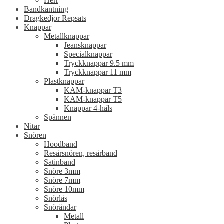
Herr
Bandkantning
Dragkedjor Repsats
Knappar
Metallknappar
Jeansknappar
Specialknappar
Tryckknappar 9.5 mm
Tryckknappar 11 mm
Plastknappar
KAM-knappar T3
KAM-knappar T5
Knappar 4-håls
Spännen
Nitar
Snören
Hoodband
Resårsnören, resårband
Satinband
Snöre 3mm
Snöre 7mm
Snöre 10mm
Snörlås
Snörändar
Metall