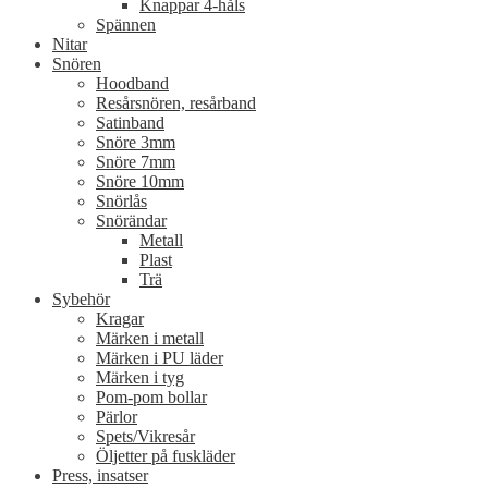
Knappar 4-håls
Spännen
Nitar
Snören
Hoodband
Resårsnören, resårband
Satinband
Snöre 3mm
Snöre 7mm
Snöre 10mm
Snörlås
Snörändar
Metall
Plast
Trä
Sybehör
Kragar
Märken i metall
Märken i PU läder
Märken i tyg
Pom-pom bollar
Pärlor
Spets/Vikresår
Öljetter på fuskläder
Press, insatser