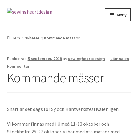
Hoppa
Hoppa
Meny
till
till
navigering
innehåll
NYHETER
Hem
Nyheter
Kommande mässor
Mönster
Publicerad
5 september, 2019
av
sewingheartdesign
—
Lämna en
Bandkantning
kommentar
Kommande mässor
Dragkedjor Repsats
Knappar
Snart är det dags för Sy och Hantverksfestivalen igen.
Nitar
Vi kommer finnas med i Umeå 11-13 oktober och
Snören
Stockholm 25-27 oktober. Vi har med oss massor med