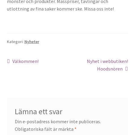
mönster och produkter. Mässpriser, tävlingar och
Sybehör
utlottning av fina saker kommer ske. Missa oss inte!
Press, insatser
Väsktillbehör
Kategori:
Nyheter
Vinyltryck
Inläggsnavigering
Föregående
Nästa
Välkommen!
Nyhet i webbutiken!
inlägg:
inlägg:
Hoodsnören
Öljetter
Övrigt
REA
Lämna ett svar
Din e-postadress kommer inte publiceras.
Obligatoriska fält är märkta
*