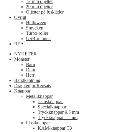
12 mm öljetter
20 mm öljetter
Öljetter på fuskläder
Övrigt
Halloween
Smycken
Turbo-roller
USB-minnen
REA
NYHETER
Mönster
Barn
Dam
Herr
Bandkantning
Dragkedjor Repsats
Knappar
Metallknappar
Jeansknappar
Specialknappar
Tryckknappar 9.5 mm
Tryckknappar 11 mm
Plastknappar
KAM-knappar T3