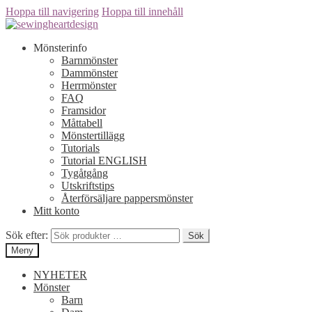
Hoppa till navigering
Hoppa till innehåll
Mönsterinfo
Barnmönster
Dammönster
Herrmönster
FAQ
Framsidor
Måttabell
Mönstertillägg
Tutorials
Tutorial ENGLISH
Tygåtgång
Utskriftstips
Återförsäljare pappersmönster
Mitt konto
Sök efter:
Sök
Meny
NYHETER
Mönster
Barn