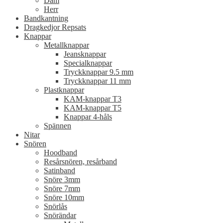
Dam
Herr
Bandkantning
Dragkedjor Repsats
Knappar
Metallknappar
Jeansknappar
Specialknappar
Tryckknappar 9.5 mm
Tryckknappar 11 mm
Plastknappar
KAM-knappar T3
KAM-knappar T5
Knappar 4-håls
Spännen
Nitar
Snören
Hoodband
Resårsnören, resårband
Satinband
Snöre 3mm
Snöre 7mm
Snöre 10mm
Snörlås
Snörändar