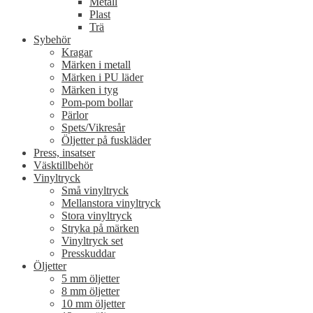
Metall
Plast
Trä
Sybehör
Kragar
Märken i metall
Märken i PU läder
Märken i tyg
Pom-pom bollar
Pärlor
Spets/Vikresår
Öljetter på fuskläder
Press, insatser
Väsktillbehör
Vinyltryck
Små vinyltryck
Mellanstora vinyltryck
Stora vinyltryck
Stryka på märken
Vinyltryck set
Presskuddar
Öljetter
5 mm öljetter
8 mm öljetter
10 mm öljetter