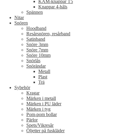
KAM-knappar T5
Knappar 4-håls
Spännen
Nitar
Snören
Hoodband
Resårsnören, resårband
Satinband
Snöre 3mm
Snöre 7mm
Snöre 10mm
Snörlås
Snörändar
Metall
Plast
Trä
Sybehör
Kragar
Märken i metall
Märken i PU läder
Märken i tyg
Pom-pom bollar
Pärlor
Spets/Vikresår
Öljetter på fuskläder