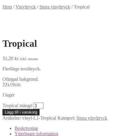
Hem
/
Vinyltryck
/
Stora vinyltryck
/
Tropical
Tropical
31,20
kr
inkl. moms
Flerfärgs textiltryck.
Ofärgad bakgrund.
22x19cm
I lager
Tropical mängd
Lägg till i varukorg
Artikelnr:
vinyl-L1-Tropical
Kategori:
Stora vinyltryck
Beskrivning
Ytterligare information