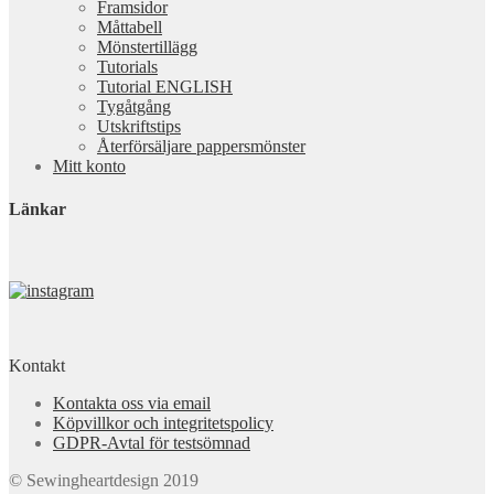
Framsidor
Måttabell
Mönstertillägg
Tutorials
Tutorial ENGLISH
Tygåtgång
Utskriftstips
Återförsäljare pappersmönster
Mitt konto
Länkar
Kontakt
Kontakta oss via email
Köpvillkor och integritetspolicy
GDPR-Avtal för testsömnad
© Sewingheartdesign 2019