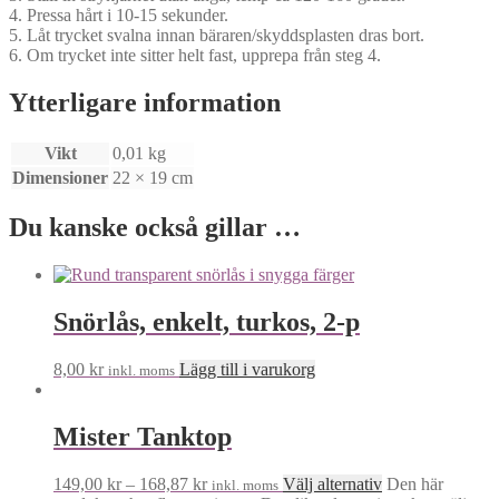
4. Pressa hårt i 10-15 sekunder.
5. Låt trycket svalna innan bäraren/skyddsplasten dras bort.
6. Om trycket inte sitter helt fast, upprepa från steg 4.
Ytterligare information
Vikt
0,01 kg
Dimensioner
22 × 19 cm
Du kanske också gillar …
Snörlås, enkelt, turkos, 2-p
8,00
kr
Lägg till i varukorg
inkl. moms
Mister Tanktop
149,00
kr
–
168,87
kr
Välj alternativ
Den här
inkl. moms