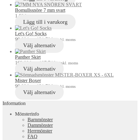
Bomullssnöre 7 mm svart
1,60
kr
inkl. moms
Lägg till i varukorg
Let's Go! Socks
99,00
kr
–
121,70
kr
inkl. moms
Välj alternativ
Panther Skirt
169,00
kr
–
187,74
kr
inkl. moms
Välj alternativ
Mister Boxer
99,00
kr
–
121,70
kr
inkl. moms
Välj alternativ
Information
Mönsterinfo
Barnmönster
Dammönster
Herrmönster
FAQ