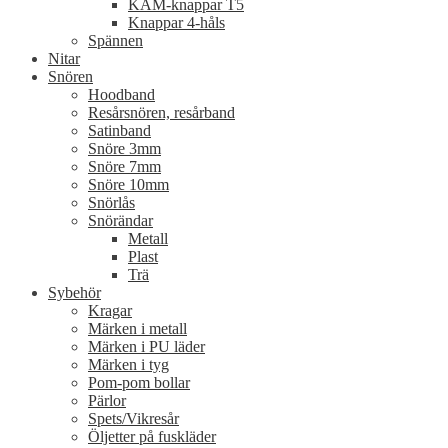
KAM-knappar T5
Knappar 4-håls
Spännen
Nitar
Snören
Hoodband
Resårsnören, resårband
Satinband
Snöre 3mm
Snöre 7mm
Snöre 10mm
Snörlås
Snörändar
Metall
Plast
Trä
Sybehör
Kragar
Märken i metall
Märken i PU läder
Märken i tyg
Pom-pom bollar
Pärlor
Spets/Vikresår
Öljetter på fuskläder