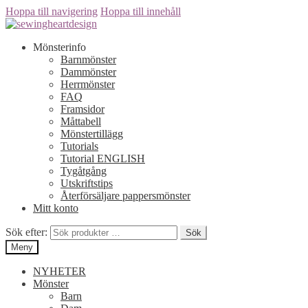
Hoppa till navigering
Hoppa till innehåll
Mönsterinfo
Barnmönster
Dammönster
Herrmönster
FAQ
Framsidor
Måttabell
Mönstertillägg
Tutorials
Tutorial ENGLISH
Tygåtgång
Utskriftstips
Återförsäljare pappersmönster
Mitt konto
Sök efter:
Sök
Meny
NYHETER
Mönster
Barn