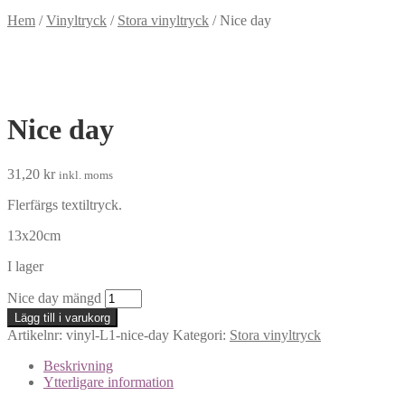
Hem
/
Vinyltryck
/
Stora vinyltryck
/
Nice day
Nice day
31,20
kr
inkl. moms
Flerfärgs textiltryck.
13x20cm
I lager
Nice day mängd
Lägg till i varukorg
Artikelnr:
vinyl-L1-nice-day
Kategori:
Stora vinyltryck
Beskrivning
Ytterligare information