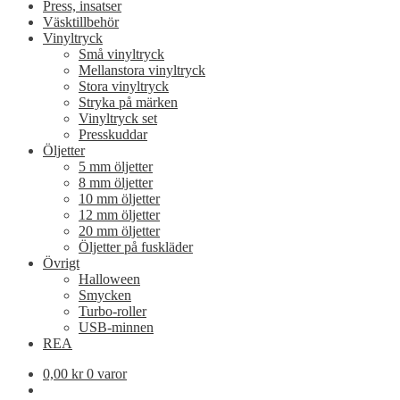
Press, insatser
Väsktillbehör
Vinyltryck
Små vinyltryck
Mellanstora vinyltryck
Stora vinyltryck
Stryka på märken
Vinyltryck set
Presskuddar
Öljetter
5 mm öljetter
8 mm öljetter
10 mm öljetter
12 mm öljetter
20 mm öljetter
Öljetter på fuskläder
Övrigt
Halloween
Smycken
Turbo-roller
USB-minnen
REA
0,00
kr
0 varor