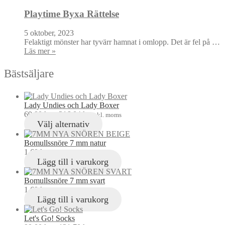
Playtime Byxa Rättelse
5 oktober, 2023
Felaktigt mönster har tyvärr hamnat i omlopp. Det är fel på …
Läs mer »
Bästsäljare
Lady Undies och Lady Boxer
69,00
kr
–
216,04
kr
inkl. moms
Välj alternativ
Bomullssnöre 7 mm natur
1,60
kr
inkl. moms
Lägg till i varukorg
Bomullssnöre 7 mm svart
1,60
kr
inkl. moms
Lägg till i varukorg
Let's Go! Socks