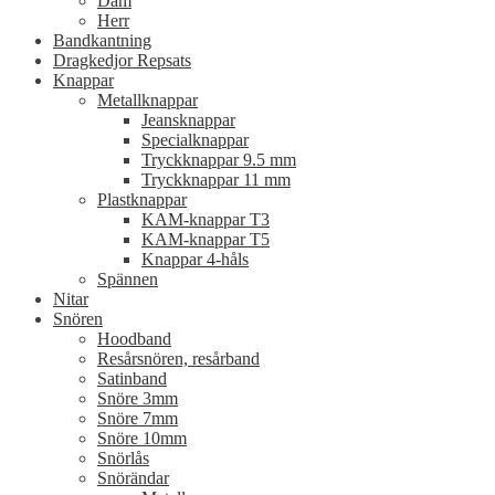
Dam
Herr
Bandkantning
Dragkedjor Repsats
Knappar
Metallknappar
Jeansknappar
Specialknappar
Tryckknappar 9.5 mm
Tryckknappar 11 mm
Plastknappar
KAM-knappar T3
KAM-knappar T5
Knappar 4-håls
Spännen
Nitar
Snören
Hoodband
Resårsnören, resårband
Satinband
Snöre 3mm
Snöre 7mm
Snöre 10mm
Snörlås
Snörändar