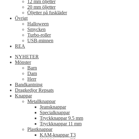
12 mm öljetter
20 mm öljetter
Öljetter på fuskläder
Övrigt
Halloween
Smycken
Turbo-roller
USB-minnen
REA
NYHETER
Mönster
Barn
Dam
Herr
Bandkantning
Dragkedjor Repsats
Knappar
Metallknappar
Jeansknappar
Specialknappar
Tryckknappar 9.5 mm
Tryckknappar 11 mm
Plastknappar
KAM-knappar T3