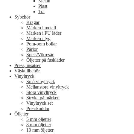
Metall
Plast
Trä
Sybehör
Kragar
Märken i metall
Märken i PU läder
Märken i tyg
Pom-pom bollar
Pärlor
Spets/Vikresår
Öljetter på fuskläder
Press, insatser
Väsktillbehör
Vinyltryck
Små vinyltryck
Mellanstora vinyltryck
Stora vinyltryck
Stryka på märken
Vinyltryck set
Presskuddar
Öljetter
5 mm öljetter
8 mm öljetter
10 mm öljetter