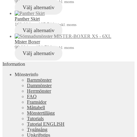
99,00
kr
–
121,70
kr
inkl. moms
Välj alternativ
Panther Skirt
169,00
kr
–
187,74
kr
inkl. moms
Välj alternativ
Mister Boxer
99,00
kr
–
121,70
kr
inkl. moms
Välj alternativ
Information
Mönsterinfo
Barnmönster
Dammönster
Herrmönster
FAQ
Framsidor
Måttabell
Mönstertillägg
Tutorials
Tutorial ENGLISH
Tygåtgång
Utskriftstips