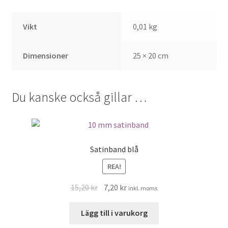
Vikt
0,01 kg
Dimensioner
25 × 20 cm
Du kanske också gillar …
Satinband blå
REA!
Det
Det
15,20
kr
7,20
kr
inkl. moms
ursprungliga
nuvarande
priset
priset
Lägg till i varukorg
var:
är: