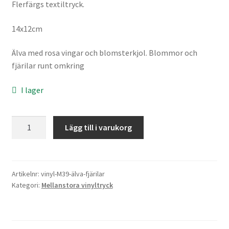
Flerfärgs textiltryck.
Sybehör
14x12cm
Press, insatser
Älva med rosa vingar och blomsterkjol. Blommor och
Väsktillbehör
fjärilar runt omkring
I lager
Vinyltryck
Öljetter
Älva
Lägg till i varukorg
fjärilar,
Övrigt
mellan
mängd
REA
Artikelnr:
vinyl-M39-älva-fjärilar
Kategori:
Mellanstora vinyltryck