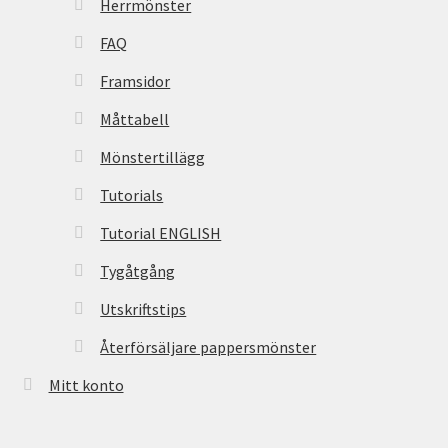
Herrmönster
FAQ
Framsidor
Måttabell
Mönstertillägg
Tutorials
Tutorial ENGLISH
Tygåtgång
Utskriftstips
Återförsäljare pappersmönster
Mitt konto