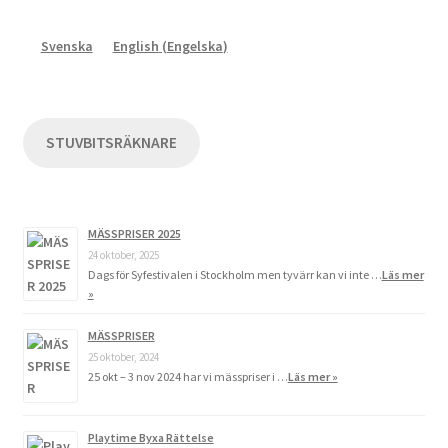
Svenska
English
(
Engelska
)
STUVBITSRÄKNARE
MÄSSPRISER 2025
24 oktober, 2025
Dags för Syfestivalen i Stockholm men tyvärr kan vi inte …
Läs mer
»
MÄSSPRISER
25 oktober, 2024
25 okt – 3 nov 2024 har vi mässpriser i …
Läs mer »
Playtime Byxa Rättelse