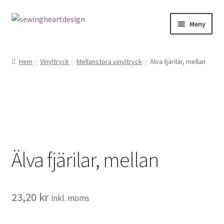
Hoppa
Hoppa
Meny
till
till
navigering
innehåll
NYHETER
Hem
Vinyltryck
Mellanstora vinyltryck
Älva fjärilar, mellan
Mönster
Bandkantning
Dragkedjor Repsats
Älva fjärilar, mellan
Knappar
Nitar
23,20
kr
inkl. moms
Snören