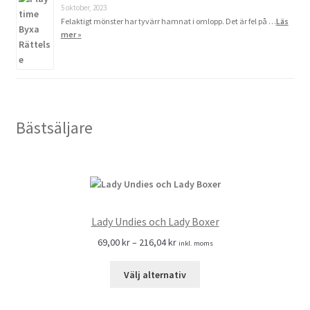
5 oktober, 2023
Felaktigt mönster har tyvärr hamnat i omlopp. Det är fel på …
Läs
mer »
Bästsäljare
Lady Undies och Lady Boxer
69,00
kr
–
216,04
kr
inkl. moms
Välj alternativ