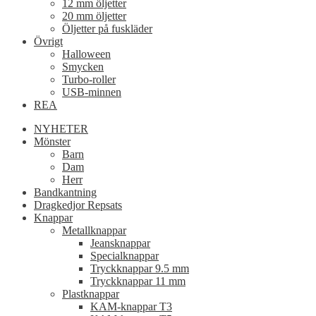
12 mm öljetter
20 mm öljetter
Öljetter på fuskläder
Övrigt
Halloween
Smycken
Turbo-roller
USB-minnen
REA
NYHETER
Mönster
Barn
Dam
Herr
Bandkantning
Dragkedjor Repsats
Knappar
Metallknappar
Jeansknappar
Specialknappar
Tryckknappar 9.5 mm
Tryckknappar 11 mm
Plastknappar
KAM-knappar T3