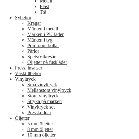
Metall
Plast
Trä
Sybehör
Kragar
Märken i metall
Märken i PU läder
Märken i tyg
Pom-pom bollar
Pärlor
Spets/Vikresår
Öljetter på fuskläder
Press, insatser
Väsktillbehör
Vinyltryck
Små vinyltryck
Mellanstora vinyltryck
Stora vinyltryck
Stryka på märken
Vinyltryck set
Presskuddar
Öljetter
5 mm öljetter
8 mm öljetter
10 mm öljetter