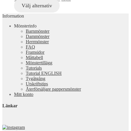
inkl. moms
Välj alternativ
Information
Mönsterinfo
Barnmönster
Dammönster
Herrmönster
FAQ
Framsidor
Måttabell
Mönstertillägg
Tutorials
Tutorial ENGLISH
Tygåtgång
Utskriftstips
Återförsäljare pappersmönster
Mitt konto
Länkar