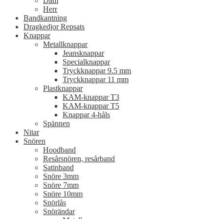
Dam
Herr
Bandkantning
Dragkedjor Repsats
Knappar
Metallknappar
Jeansknappar
Specialknappar
Tryckknappar 9.5 mm
Tryckknappar 11 mm
Plastknappar
KAM-knappar T3
KAM-knappar T5
Knappar 4-håls
Spännen
Nitar
Snören
Hoodband
Resårsnören, resårband
Satinband
Snöre 3mm
Snöre 7mm
Snöre 10mm
Snörlås
Snörändar