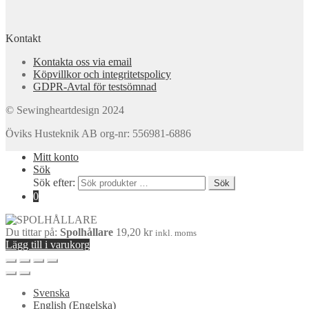
Kontakt
Kontakta oss via email
Köpvillkor och integritetspolicy
GDPR-Avtal för testsömnad
© Sewingheartdesign 2024
Öviks Husteknik AB org-nr: 556981-6886
Mitt konto
Sök
Sök efter:
Sök
0
Du tittar på:
Spolhållare
19,20
kr
inkl. moms
Lägg till i varukorg
Svenska
English
(
Engelska
)