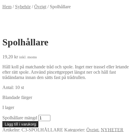
Hem
/
Sybehör
/
Övrigt
/
Spolhållare
Spolhållare
19,20
kr
inkl. moms
Håll koll på matchande tråd och spole. Inget mer trassel eller letande
efter rätt spole. Använd pincettgreppet längst ner och håll fast
trådändarna innan den sätts fast på trådrullen.
Antal: 10 st
Blandade färger
I lager
Spolhållare mängd
Lägg till i varukorg
Artikelnr:
C3-SPOLHÅLLARE
Kategorier:
Övrigt
,
NYHETER