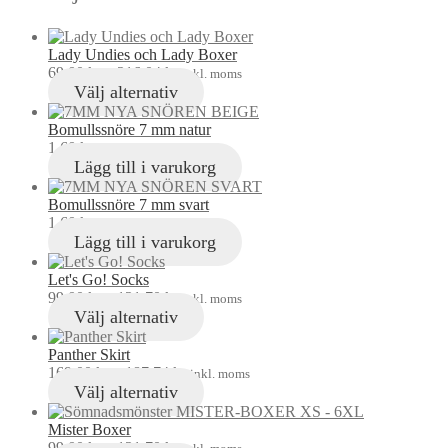
Lady Undies och Lady Boxer
69,00
kr
–
216,04
kr
inkl. moms
Välj alternativ
Bomullssnöre 7 mm natur
1,60
kr
inkl. moms
Lägg till i varukorg
Bomullssnöre 7 mm svart
1,60
kr
inkl. moms
Lägg till i varukorg
Let's Go! Socks
99,00
kr
–
121,70
kr
inkl. moms
Välj alternativ
Panther Skirt
169,00
kr
–
187,74
kr
inkl. moms
Välj alternativ
Mister Boxer
99,00
kr
–
121,70
kr