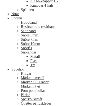
KAM-knappar T5
Knappar 4-håls
Spännen
Nitar
Snören
Hoodband
Resårsnören, resårband
Satinband
Snöre 3mm
Snöre 7mm
Snöre 10mm
Snörlås
Snörändar
Metall
Plast
Trä
Sybehör
Kragar
Märken i metall
Märken i PU läder
Märken i tyg
Pom-pom bollar
Pärlor
Spets/Vikresår
Öljetter på fuskläder