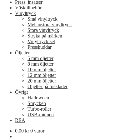
Press, insatser
Väsktillbehör
Vinyltryck
Små vinyltryck
Mellanstora vinyltryck
Stora vinyltryck
Stryka på märken
Vinyltryck set
Presskuddar
Öljetter
5 mm öljetter
8 mm öljetter
10 mm öljetter
12 mm öljetter
20 mm öljetter
Öljetter på fuskläder
Övrigt
Halloween
Smycken
Turbo-roller
USB-minnen
REA
0,00
kr
0 varor