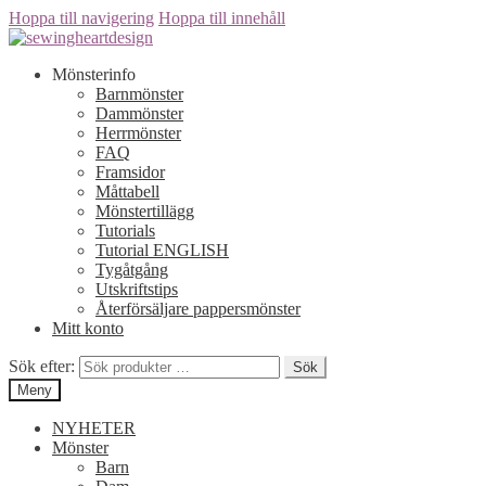
Hoppa till navigering
Hoppa till innehåll
Mönsterinfo
Barnmönster
Dammönster
Herrmönster
FAQ
Framsidor
Måttabell
Mönstertillägg
Tutorials
Tutorial ENGLISH
Tygåtgång
Utskriftstips
Återförsäljare pappersmönster
Mitt konto
Sök efter:
Sök
Meny
NYHETER
Mönster
Barn