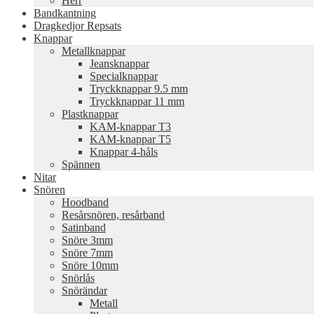
Herr
Bandkantning
Dragkedjor Repsats
Knappar
Metallknappar
Jeansknappar
Specialknappar
Tryckknappar 9.5 mm
Tryckknappar 11 mm
Plastknappar
KAM-knappar T3
KAM-knappar T5
Knappar 4-håls
Spännen
Nitar
Snören
Hoodband
Resårsnören, resårband
Satinband
Snöre 3mm
Snöre 7mm
Snöre 10mm
Snörlås
Snörändar
Metall