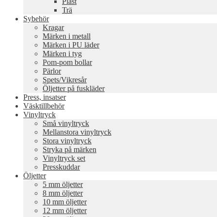
Plast
Trä
Sybehör
Kragar
Märken i metall
Märken i PU läder
Märken i tyg
Pom-pom bollar
Pärlor
Spets/Vikresår
Öljetter på fuskläder
Press, insatser
Väsktillbehör
Vinyltryck
Små vinyltryck
Mellanstora vinyltryck
Stora vinyltryck
Stryka på märken
Vinyltryck set
Presskuddar
Öljetter
5 mm öljetter
8 mm öljetter
10 mm öljetter
12 mm öljetter