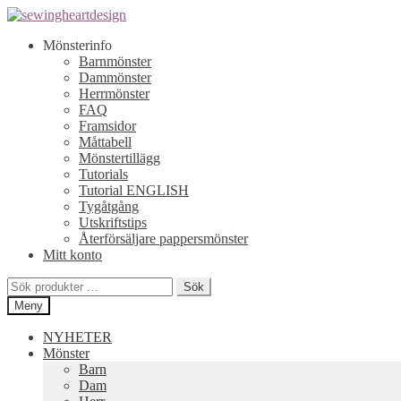
Hoppa
Hoppa
till
till
Mönsterinfo
navigering
innehåll
Barnmönster
Dammönster
Herrmönster
FAQ
Framsidor
Måttabell
Mönstertillägg
Tutorials
Tutorial ENGLISH
Tygåtgång
Utskriftstips
Återförsäljare pappersmönster
Mitt konto
Sök
Sök
efter:
Meny
NYHETER
Mönster
Barn
Dam