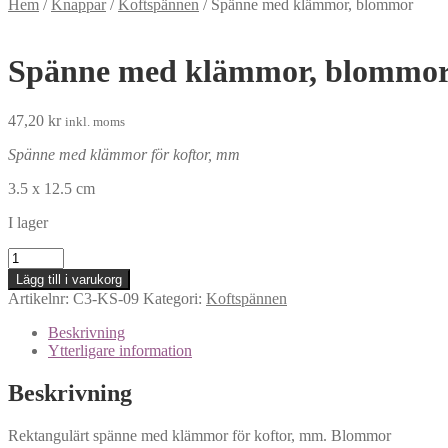
Hem
/
Knappar
/
Koftspännen
/
Spänne med klämmor, blommor
Spänne med klämmor, blommo
47,20
kr
inkl. moms
Spänne med klämmor för koftor, mm
3.5 x 12.5 cm
I lager
Spänne
med
Lägg till i varukorg
klämmor,
Artikelnr:
C3-KS-09
Kategori:
Koftspännen
blommor
mängd
Beskrivning
Ytterligare information
Beskrivning
Rektangulärt spänne med klämmor för koftor, mm. Blommor