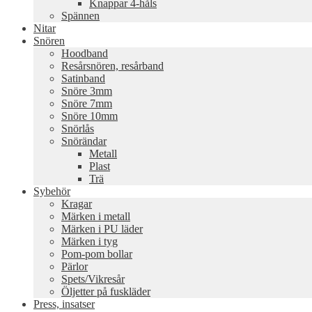
Knappar 4-håls
Spännen
Nitar
Snören
Hoodband
Resårsnören, resårband
Satinband
Snöre 3mm
Snöre 7mm
Snöre 10mm
Snörlås
Snörändar
Metall
Plast
Trä
Sybehör
Kragar
Märken i metall
Märken i PU läder
Märken i tyg
Pom-pom bollar
Pärlor
Spets/Vikresår
Öljetter på fuskläder
Press, insatser