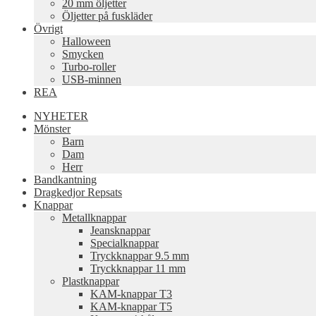
20 mm öljetter
Öljetter på fuskläder
Övrigt
Halloween
Smycken
Turbo-roller
USB-minnen
REA
NYHETER
Mönster
Barn
Dam
Herr
Bandkantning
Dragkedjor Repsats
Knappar
Metallknappar
Jeansknappar
Specialknappar
Tryckknappar 9.5 mm
Tryckknappar 11 mm
Plastknappar
KAM-knappar T3
KAM-knappar T5