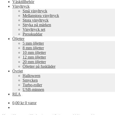
Väsktillbehör
Vinyltryck
Små vinyltryck
Mellanstora vinyltryck
Stora vinyltryck
Stryka på märken
Vinyltryck set
Presskuddar
Öljetter
5 mm öljetter
8 mm öljetter
10 mm öljetter
12 mm öljetter
20 mm öljetter
Öljetter på fuskläder
Övrigt
Halloween
Smycken
Turbo-roller
USB-minnen
REA
0,00
kr
0 varor