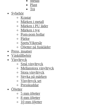
Metall
Plast
Trä
Sybehör
Kragar
Märken i metall
Märken i PU läder
Märken i tyg
Pom-pom bollar
Pärlor
Spets/Vikresår
Öljetter på fuskläder
Press, insatser
Väsktillbehör
Vinyltryck
Små vinyltryck
Mellanstora vinyltryck
Stora vinyltryck
Stryka på märken
Vinyltryck set
Presskuddar
Öljetter
5 mm öljetter
8 mm öljetter
10 mm öljetter