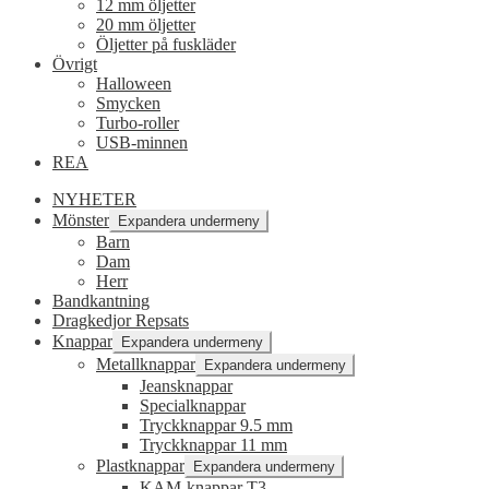
12 mm öljetter
20 mm öljetter
Öljetter på fuskläder
Övrigt
Halloween
Smycken
Turbo-roller
USB-minnen
REA
NYHETER
Mönster
Expandera undermeny
Barn
Dam
Herr
Bandkantning
Dragkedjor Repsats
Knappar
Expandera undermeny
Metallknappar
Expandera undermeny
Jeansknappar
Specialknappar
Tryckknappar 9.5 mm
Tryckknappar 11 mm
Plastknappar
Expandera undermeny
KAM-knappar T3