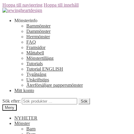
Hoppa till navigering
Hoppa till innehåll
Mönsterinfo
Barnmönster
Dammönster
Herrmönster
FAQ
Framsidor
Måttabell
Mönstertillägg
Tutorials
Tutorial ENGLISH
Tygåtgång
Utskriftstips
Återförsäljare pappersmönster
Mitt konto
Sök efter:
Sök
Meny
NYHETER
Mönster
Barn