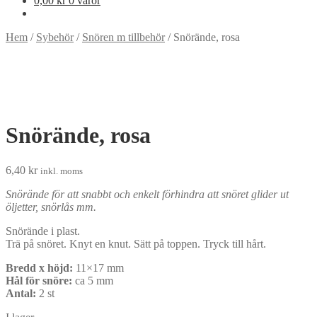
0,00
kr
0 varor
Hem
/
Sybehör
/
Snören m tillbehör
/
Snörände, rosa
Snörände, rosa
6,40
kr
inkl. moms
Snörände för att snabbt och enkelt förhindra att snöret glider ut
öljetter, snörlås mm.
Snörände i plast.
Trä på snöret. Knyt en knut. Sätt på toppen. Tryck till hårt.
Bredd x höjd:
11×17 mm
Hål för snöre:
ca 5 mm
Antal:
2 st