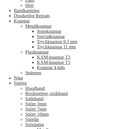
Dam
Herr
Bandkantning
Dragkedjor Repsats
Knappar
Metallknappar
Jeansknappar
Specialknappar
Tryckknappar 9.5 mm
Tryckknappar 11 mm
Plastknappar
KAM-knappar T3
KAM-knappar T5
Knappar 4-håls
Spännen
Nitar
Snören
Hoodband
Resårsnören, resårband
Satinband
Snöre 3mm
Snöre 7mm
Snöre 10mm
Snörlås
Snörändar