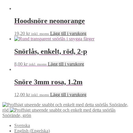
Hoodsnöre neonorange
19,20
kr
Lägg till i varukorg
inkl. moms
Snörlås, enkelt, röd, 2-p
8,00
kr
Lägg till i varukorg
inkl. moms
Snöre 3mm rosa, 1.2m
12,00
kr
Lägg till i varukorg
inkl. moms
Snörände,
röd
Snörände, grön
Svenska
English
(
Engelska
)