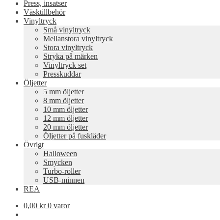
Press, insatser
Väsktillbehör
Vinyltryck
Små vinyltryck
Mellanstora vinyltryck
Stora vinyltryck
Stryka på märken
Vinyltryck set
Presskuddar
Öljetter
5 mm öljetter
8 mm öljetter
10 mm öljetter
12 mm öljetter
20 mm öljetter
Öljetter på fuskläder
Övrigt
Halloween
Smycken
Turbo-roller
USB-minnen
REA
0,00
kr
0 varor