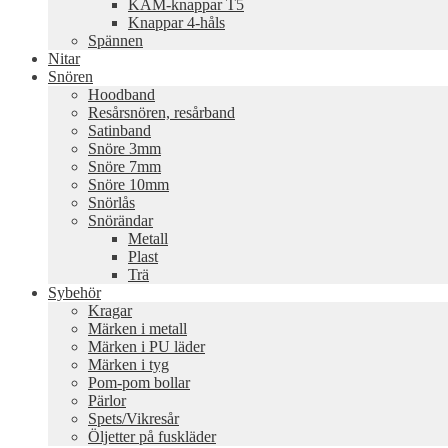
KAM-knappar T5
Knappar 4-håls
Spännen
Nitar
Snören
Hoodband
Resårsnören, resårband
Satinband
Snöre 3mm
Snöre 7mm
Snöre 10mm
Snörlås
Snörändar
Metall
Plast
Trä
Sybehör
Kragar
Märken i metall
Märken i PU läder
Märken i tyg
Pom-pom bollar
Pärlor
Spets/Vikresår
Öljetter på fuskläder