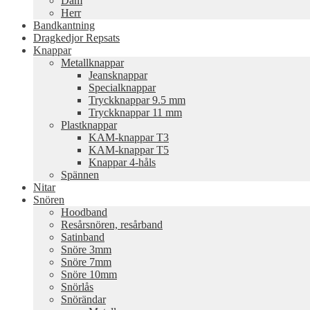
Dam
Herr
Bandkantning
Dragkedjor Repsats
Knappar
Metallknappar
Jeansknappar
Specialknappar
Tryckknappar 9.5 mm
Tryckknappar 11 mm
Plastknappar
KAM-knappar T3
KAM-knappar T5
Knappar 4-håls
Spännen
Nitar
Snören
Hoodband
Resårsnören, resårband
Satinband
Snöre 3mm
Snöre 7mm
Snöre 10mm
Snörlås
Snörändar