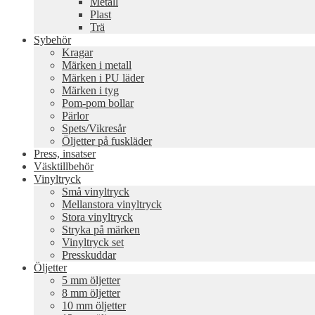
Metall
Plast
Trä
Sybehör
Kragar
Märken i metall
Märken i PU läder
Märken i tyg
Pom-pom bollar
Pärlor
Spets/Vikresår
Öljetter på fuskläder
Press, insatser
Väsktillbehör
Vinyltryck
Små vinyltryck
Mellanstora vinyltryck
Stora vinyltryck
Stryka på märken
Vinyltryck set
Presskuddar
Öljetter
5 mm öljetter
8 mm öljetter
10 mm öljetter