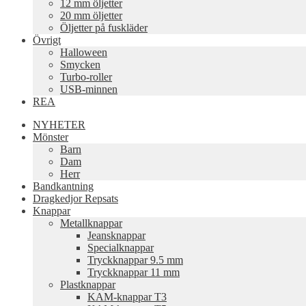
12 mm öljetter
20 mm öljetter
Öljetter på fuskläder
Övrigt
Halloween
Smycken
Turbo-roller
USB-minnen
REA
NYHETER
Mönster
Barn
Dam
Herr
Bandkantning
Dragkedjor Repsats
Knappar
Metallknappar
Jeansknappar
Specialknappar
Tryckknappar 9.5 mm
Tryckknappar 11 mm
Plastknappar
KAM-knappar T3