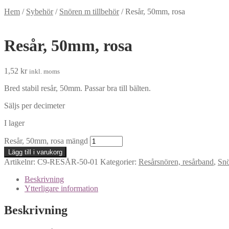
Hem
/
Sybehör
/
Snören m tillbehör
/
Resår, 50mm, rosa
Resår, 50mm, rosa
1,52
kr
inkl. moms
Bred stabil resår, 50mm. Passar bra till bälten.
Säljs per decimeter
I lager
Resår, 50mm, rosa mängd
Lägg till i varukorg
Artikelnr:
C9-RESÅR-50-01
Kategorier:
Resårsnören, resårband
,
Snö
Beskrivning
Ytterligare information
Beskrivning