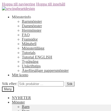
Hoppa till navigering
Hoppa till innehåll
Mönsterinfo
Barnmönster
Dammönster
Herrmönster
FAQ
Framsidor
Måttabell
Mönstertillägg
Tutorials
Tutorial ENGLISH
Tygåtgång
Utskriftstips
Återförsäljare pappersmönster
Mitt konto
Sök efter:
Sök
Meny
NYHETER
Mönster
Barn