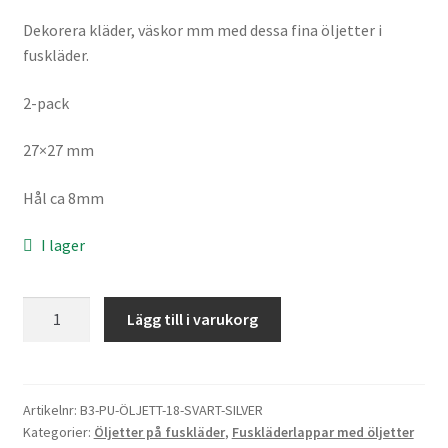
Sybehör
Dekorera kläder, väskor mm med dessa fina öljetter i
fuskläder.
Press, insatser
2-pack
Väsktillbehör
27×27 mm
Vinyltryck
Hål ca 8mm
Öljetter
I lager
Övrigt
Öljetter
Lägg till i varukorg
på
REA
fuskläder,
fyrkant,
svart/silver
Artikelnr:
B3-PU-ÖLJETT-18-SVART-SILVER
Kategorier:
Öljetter på fuskläder
,
Fuskläderlappar med öljetter
mängd