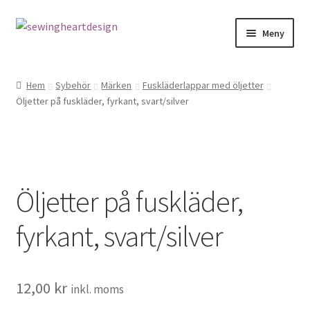
Hoppa
Hoppa
Meny
till
till
navigering
innehåll
NYHETER
Hem
Sybehör
Märken
Fuskläderlappar med öljetter
Öljetter på fuskläder, fyrkant, svart/silver
Mönster
Bandkantning
Dragkedjor Repsats
Öljetter på fuskläder,
Knappar
fyrkant, svart/silver
Nitar
12,00
kr
Snören
inkl. moms