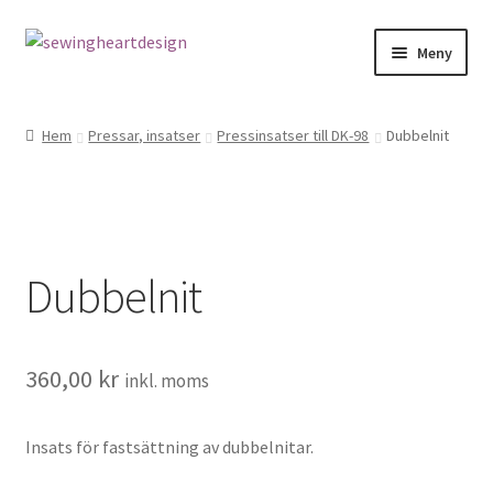
Hoppa
Hoppa
Meny
till
till
navigering
innehåll
NYHETER
Hem
Pressar, insatser
Pressinsatser till DK-98
Dubbelnit
Mönster
Bandkantning
Dubbelnit
Dragkedjor Repsats
Knappar
360,00
kr
inkl. moms
Nitar
Insats för fastsättning av dubbelnitar.
Snören