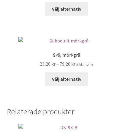
kan
Den
Välj alternativ
väljas
här
på
produkten
produktsidan
har
flera
varianter.
De
9×9, mörkgrå
olika
23,20
kr
–
79,20
kr
inkl. moms
alternativen
kan
Den
Välj alternativ
väljas
här
på
produkten
produktsidan
har
flera
Relaterade produkter
varianter.
De
olika