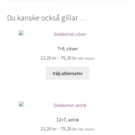
Du kanske också gillar …
7×9, silver
23,20
kr
–
79,20
kr
inkl. moms
Den
Välj alternativ
här
produkten
har
flera
varianter.
De
12×7, antik
olika
23,20
kr
–
79,20
kr
inkl. moms
alternativen