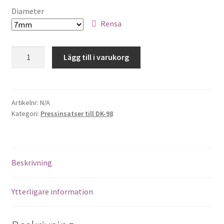
Sybehör
Diameter
Rensa
Press, insatser
Dubbelnit
Lägg till i varukorg
Väsktillbehör
mängd
Vinyltryck
Artikelnr:
N/A
Kategori:
Pressinsatser till DK-98
Öljetter
Övrigt
Beskrivning
REA
Ytterligare information