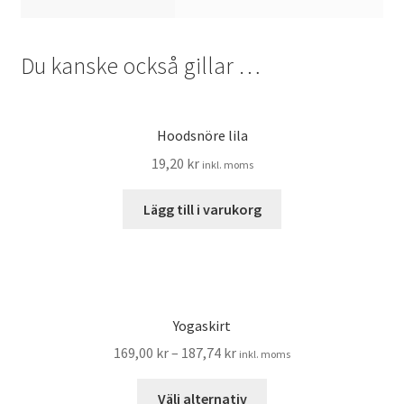
Du kanske också gillar …
Hoodsnöre lila
19,20
kr
inkl. moms
Lägg till i varukorg
Yogaskirt
169,00
kr
–
187,74
kr
inkl. moms
Den
Välj alternativ