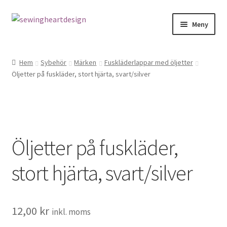
Hoppa
Hoppa
Meny
till
till
navigering
innehåll
NYHETER
Hem
Sybehör
Märken
Fuskläderlappar med öljetter
Öljetter på fuskläder, stort hjärta, svart/silver
Mönster
Bandkantning
Dragkedjor Repsats
Öljetter på fuskläder,
Knappar
stort hjärta, svart/silver
Nitar
12,00
kr
Snören
inkl. moms