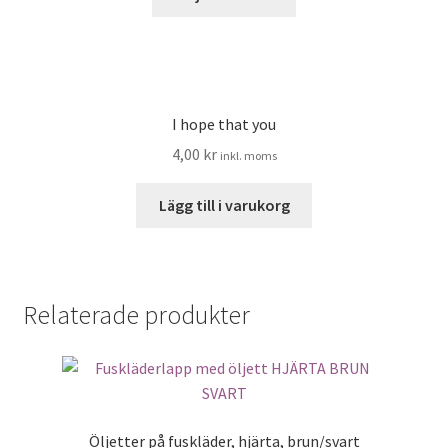
här
produkten
har
flera
varianter.
I hope that you
De
4,00
kr
inkl. moms
olika
alternativen
Lägg till i varukorg
kan
väljas
på
produktsidan
Relaterade produkter
Öljetter på fuskläder, hjärta, brun/svart