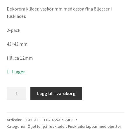
Sybehör
Dekorera kläder, väskor mm med dessa fina öljetter i
fuskläder.
Press, insatser
2-pack
Väsktillbehör
43×43 mm
Vinyltryck
Hål ca 12mm
Öljetter
I lager
Övrigt
Öljetter
Lägg till i varukorg
på
REA
fuskläder,
stort
hjärta,
Artikelnr:
C1-PU-ÖLJETT-29-SVART-SILVER
Kategorier:
Öljetter på fuskläder
,
Fuskläderlappar med öljetter
svart/silver