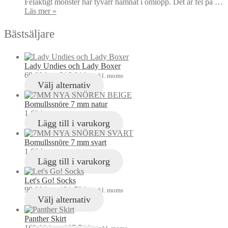
Felaktigt mönster har tyvärr hamnat i omlopp. Det är fel på …
Läs mer »
Bästsäljare
Lady Undies och Lady Boxer
69,00
kr
–
216,04
kr
inkl. moms
Välj alternativ
Bomullssnöre 7 mm natur
1,60
kr
inkl. moms
Lägg till i varukorg
Bomullssnöre 7 mm svart
1,60
kr
inkl. moms
Lägg till i varukorg
Let's Go! Socks
99,00
kr
–
121,70
kr
inkl. moms
Välj alternativ
Panther Skirt
169,00
kr
–
187,74
kr