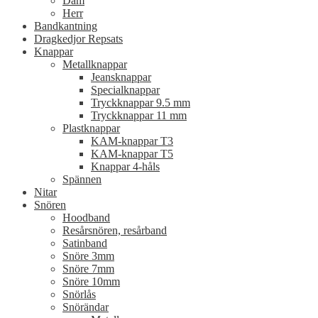
Dam
Herr
Bandkantning
Dragkedjor Repsats
Knappar
Metallknappar
Jeansknappar
Specialknappar
Tryckknappar 9.5 mm
Tryckknappar 11 mm
Plastknappar
KAM-knappar T3
KAM-knappar T5
Knappar 4-håls
Spännen
Nitar
Snören
Hoodband
Resårsnören, resårband
Satinband
Snöre 3mm
Snöre 7mm
Snöre 10mm
Snörlås
Snörändar