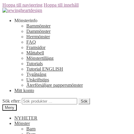
Hoppa till navigering
Hoppa till innehåll
Mönsterinfo
Barnmönster
Dammönster
Herrmönster
FAQ
Framsidor
Måttabell
Mönstertillägg
Tutorials
Tutorial ENGLISH
Tygåtgång
Utskriftstips
Återförsäljare pappersmönster
Mitt konto
Sök efter:
Sök
Meny
NYHETER
Mönster
Barn