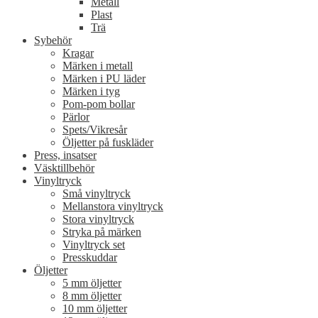
Metall
Plast
Trä
Sybehör
Kragar
Märken i metall
Märken i PU läder
Märken i tyg
Pom-pom bollar
Pärlor
Spets/Vikresår
Öljetter på fuskläder
Press, insatser
Väsktillbehör
Vinyltryck
Små vinyltryck
Mellanstora vinyltryck
Stora vinyltryck
Stryka på märken
Vinyltryck set
Presskuddar
Öljetter
5 mm öljetter
8 mm öljetter
10 mm öljetter