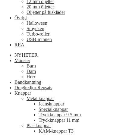
12 mm öljetter
20 mm öljetter
Öljetter på fuskläder
Övrigt
Halloween
Smycken
Turbo-roller
USB-minnen
REA
NYHETER
Mönster
Barn
Dam
Herr
Bandkantning
Dragkedjor Repsats
Knappar
Metallknappar
Jeansknappar
Specialknappar
Tryckknappar 9.5 mm
Tryckknappar 11 mm
Plastknappar
KAM-knappar T3