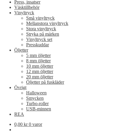
Press, insatser
Väsktillbehör
Vinyltryck
Små vinyltryck
Mellanstora vinyltryck
Stora vinyltryck
Stryka på märken
Vinyltryck set
Presskuddar
Öljetter
5 mm öljetter
8 mm öljetter
10 mm öljetter
12 mm öljetter
20 mm öljetter
Öljetter på fuskläder
Övrigt
Halloween
Smycken
Turbo-roller
USB-minnen
REA
0,00
kr
0 varor