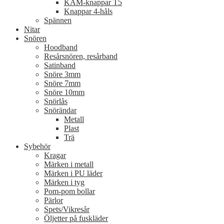
KAM-knappar T5
Knappar 4-håls
Spännen
Nitar
Snören
Hoodband
Resårsnören, resårband
Satinband
Snöre 3mm
Snöre 7mm
Snöre 10mm
Snörlås
Snörändar
Metall
Plast
Trä
Sybehör
Kragar
Märken i metall
Märken i PU läder
Märken i tyg
Pom-pom bollar
Pärlor
Spets/Vikresår
Öljetter på fuskläder