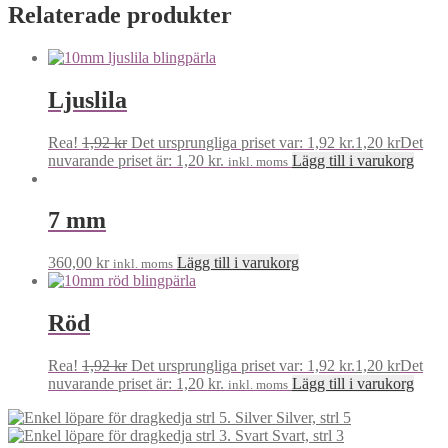
Relaterade produkter
Ljuslila
Rea!
1,92
kr
Det ursprungliga priset var: 1,92 kr.
1,20
kr
Det
nuvarande priset är: 1,20 kr.
Lägg till i varukorg
inkl. moms
7 mm
360,00
kr
Lägg till i varukorg
inkl. moms
Röd
Rea!
1,92
kr
Det ursprungliga priset var: 1,92 kr.
1,20
kr
Det
nuvarande priset är: 1,20 kr.
Lägg till i varukorg
inkl. moms
Silver, strl 5
Svart, strl 3