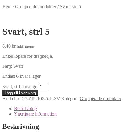
Hem
/
Grupperade produkter
/
Svart, strl 5
Svart, strl 5
6,40
kr
inkl. moms
Enkel löpare för dragkedja.
Färg: Svart
Endast 6 kvar i lager
Svart, strl 5 mängd
Lägg till i varukorg
Artikelnr:
C7-ZIP-106-5-L-SV
Kategori:
Grupperade produkter
Beskrivning
Ytterligare information
Beskrivning