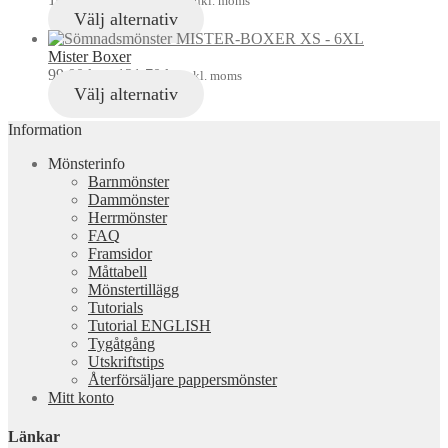
inkl. moms
Välj alternativ
Mister Boxer
99,00
kr
–
121,70
kr
inkl. moms
Välj alternativ
Information
Mönsterinfo
Barnmönster
Dammönster
Herrmönster
FAQ
Framsidor
Måttabell
Mönstertillägg
Tutorials
Tutorial ENGLISH
Tygåtgång
Utskriftstips
Återförsäljare pappersmönster
Mitt konto
Länkar