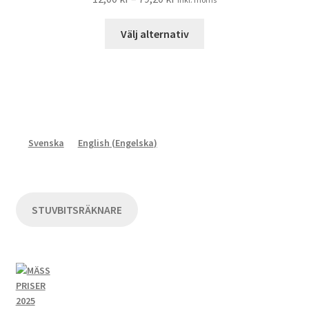
Den
Välj alternativ
här
produkten
har
flera
varianter.
De
Svenska
English
(
Engelska
)
olika
alternativen
kan
väljas
STUVBITSRÄKNARE
på
produktsidan