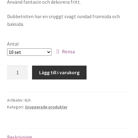
Använd fantasin och dekorera fritt.
Sybehör
Dubbelniten har en snyggt svagt rundad framsida och
Press, insatser
baksida.
Väsktillbehör
Antal
Rensa
Vinyltryck
9x9,
Öljetter
Lägg till i varukorg
guld
mängd
Övrigt
Artikelnr:
N/A
REA
Kategori:
Grupperade produkter
Beskrivning