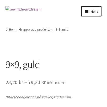
Hoppa
Hoppa
Meny
till
till
navigering
innehåll
NYHETER
Hem
Grupperade produkter
9×9, guld
Mönster
Bandkantning
9×9, guld
Dragkedjor Repsats
Knappar
23,20
kr
–
79,20
kr
inkl. moms
Nitar
Nitar för dekoration på väskor, kläder mm.
Snören