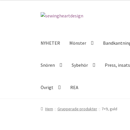
Hoppa
Hoppa
till
till
navigering
innehåll
NYHETER
Mönster
Bandkantnin
Snören
Sybehör
Press, insat
Övrigt
REA
Hem
Grupperade produkter
7×9, guld