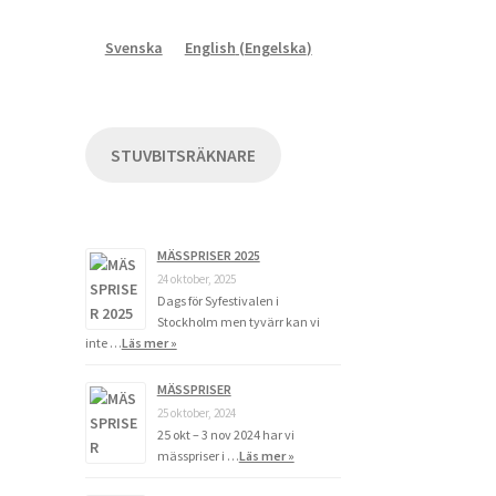
Svenska
English
(
Engelska
)
STUVBITSRÄKNARE
MÄSSPRISER 2025
24 oktober, 2025
Dags för Syfestivalen i
Stockholm men tyvärr kan vi
inte …
Läs mer »
MÄSSPRISER
25 oktober, 2024
25 okt – 3 nov 2024 har vi
mässpriser i …
Läs mer »