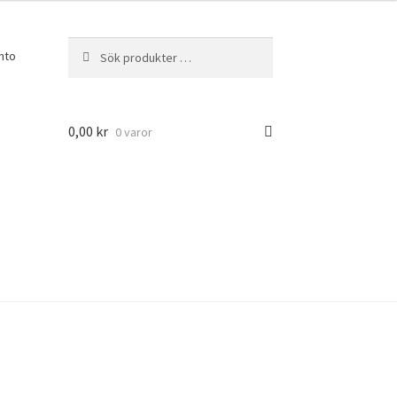
Sök
Sök
nto
efter:
0,00
kr
0 varor