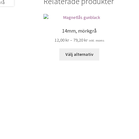
Relaterade produkter
14mm, mörkgrå
12,00
kr
–
79,20
kr
inkl. moms
Den
Välj alternativ
här
produkten
har
flera
varianter.
De
olika
alternativen
kan
väljas
på
produktsidan