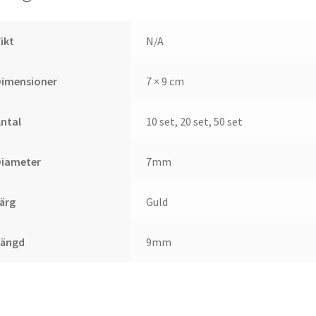
ikt
N/A
Dimensioner
7 × 9 cm
ntal
10 set, 20 set, 50 set
Diameter
7mm
ärg
Guld
Längd
9mm