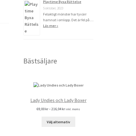
Playtime Byxa Rättelse
5 oktober, 2023
Felaktigt mönster har tyvärr
hamnat i omlopp. Det är fel på …
Läs mer »
Bästsäljare
Lady Undies och Lady Boxer
69,00
kr
–
216,04
kr
inkl. moms
Välj alternativ