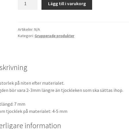
7x9,
Lägg till i varukorg
guld
mängd
Artikelnr:
N/A
Kategori:
Grupperade produkter
skrivning
 storlek på niten efter materialet.
den bör vara 2-3mm längre än tjockleken som ska sättas ihop.
tlängd: 7 mm
m tjocklek på materialet: 4-5 mm
terligare information