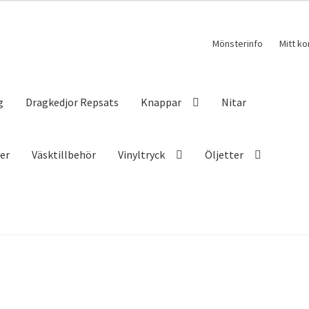
Mönsterinfo
Mitt ko
g
Dragkedjor Repsats
Knappar
Nitar
ser
Väsktillbehör
Vinyltryck
Öljetter