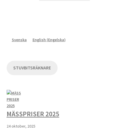
väljas
på
produktsidan
Svenska
English
(
Engelska
)
STUVBITSRÄKNARE
MÄSSPRISER 2025
24 oktober, 2025