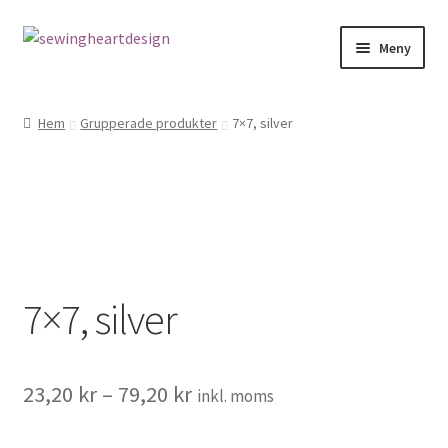
Hoppa
Hoppa
Meny
till
till
navigering
innehåll
NYHETER
Hem
Grupperade produkter
7×7, silver
Mönster
Bandkantning
Dragkedjor Repsats
7×7, silver
Knappar
Nitar
23,20
kr
–
79,20
kr
inkl. moms
Snören