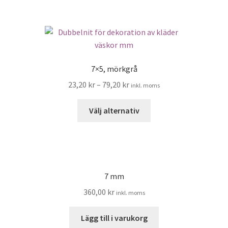
1,92 kr.
1,20 kr.
7×5, mörkgrå
23,20
kr
–
79,20
kr
inkl. moms
Den
Välj alternativ
här
produkten
har
flera
varianter.
7 mm
De
360,00
kr
inkl. moms
olika
alternativen
Lägg till i varukorg
kan