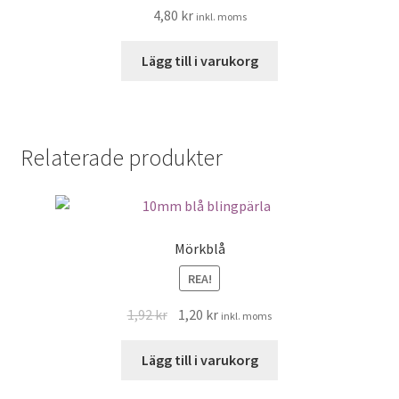
4,80
kr
inkl. moms
Lägg till i varukorg
Relaterade produkter
Mörkblå
REA!
Det
Det
1,92
kr
1,20
kr
inkl. moms
ursprungliga
nuvarande
priset
priset
Lägg till i varukorg
var:
är: