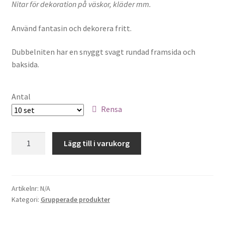
Nitar för dekoration på väskor, kläder mm.
Sybehör
Använd fantasin och dekorera fritt.
Press, insatser
Dubbelniten har en snyggt svagt rundad framsida och
Väsktillbehör
baksida.
Vinyltryck
Antal
Rensa
Öljetter
7x7,
Övrigt
Lägg till i varukorg
silver
mängd
REA
Artikelnr:
N/A
Kategori:
Grupperade produkter