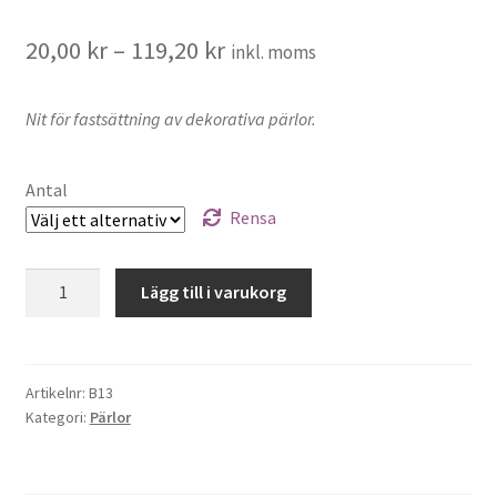
Sybehör
20,00
kr
–
119,20
kr
inkl. moms
Press, insatser
Nit för fastsättning av dekorativa pärlor.
Väsktillbehör
Antal
Vinyltryck
Rensa
Öljetter
Pärlnitar
Lägg till i varukorg
mängd
Övrigt
REA
Artikelnr:
B13
Kategori:
Pärlor