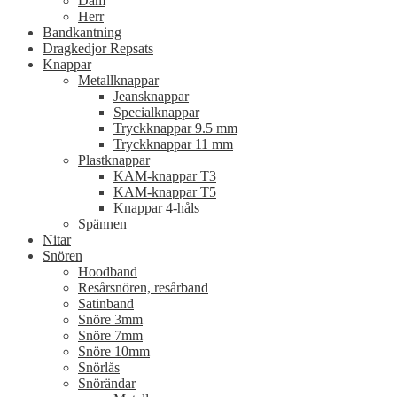
Dam
Herr
Bandkantning
Dragkedjor Repsats
Knappar
Metallknappar
Jeansknappar
Specialknappar
Tryckknappar 9.5 mm
Tryckknappar 11 mm
Plastknappar
KAM-knappar T3
KAM-knappar T5
Knappar 4-håls
Spännen
Nitar
Snören
Hoodband
Resårsnören, resårband
Satinband
Snöre 3mm
Snöre 7mm
Snöre 10mm
Snörlås
Snörändar