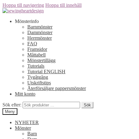
Hoppa till navigering
Hoppa till innehåll
Mönsterinfo
Barnmönster
Dammönster
Herrmönster
FAQ
Framsidor
Måttabell
Mönstertillägg
Tutorials
Tutorial ENGLISH
Tygåtgång
Utskriftstips
Återförsäljare pappersmönster
Mitt konto
Sök efter:
Sök
Meny
NYHETER
Mönster
Barn