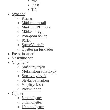
Metall
Plast
Trä
Sybehör
Kragar
Märken i metall
Märken i PU läder
Märken i tyg
Pom-pom bollar
Pärlor
Spets/Vikresår
Öljetter på fuskläder
Press, insatser
Väsktillbehör
Vinyltryck
Små vinyltryck
Mellanstora vinyltryck
Stora vinyltryck
Stryka på märken
Vinyltryck set
Presskuddar
Öljetter
5 mm öljetter
8 mm öljetter
10 mm öljetter