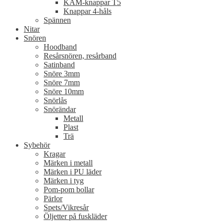
KAM-knappar T5
Knappar 4-håls
Spännen
Nitar
Snören
Hoodband
Resårsnören, resårband
Satinband
Snöre 3mm
Snöre 7mm
Snöre 10mm
Snörlås
Snörändar
Metall
Plast
Trä
Sybehör
Kragar
Märken i metall
Märken i PU läder
Märken i tyg
Pom-pom bollar
Pärlor
Spets/Vikresår
Öljetter på fuskläder