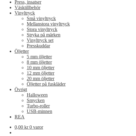
Press, insatser
Väsktillbehör
Vinyltryck
Små vinyltryck
Mellanstora vinyltryck
Stora vinyltryck
Stryka på märken
Vinyltryck set
Presskuddar
Öljetter
5 mm öljetter
8 mm öljetter
10 mm öljetter
12 mm öljetter
20 mm öljetter
Öljetter på fuskläder
Övrigt
Halloween
Smycken
Turbo-roller
USB-minnen
REA
0,00
kr
0 varor