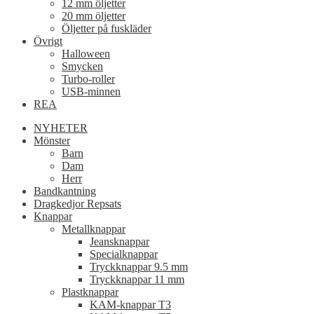
12 mm öljetter
20 mm öljetter
Öljetter på fuskläder
Övrigt
Halloween
Smycken
Turbo-roller
USB-minnen
REA
NYHETER
Mönster
Barn
Dam
Herr
Bandkantning
Dragkedjor Repsats
Knappar
Metallknappar
Jeansknappar
Specialknappar
Tryckknappar 9.5 mm
Tryckknappar 11 mm
Plastknappar
KAM-knappar T3