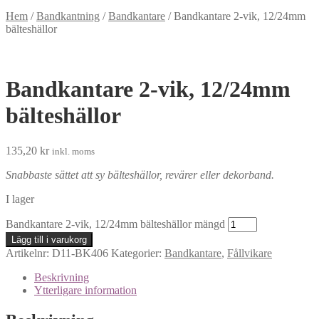
Hem
/
Bandkantning
/
Bandkantare
/
Bandkantare 2-vik, 12/24mm
bälteshällor
Bandkantare 2-vik, 12/24mm
bälteshällor
135,20
kr
inkl. moms
Snabbaste sättet att sy bälteshällor, revärer eller dekorband.
I lager
Bandkantare 2-vik, 12/24mm bälteshällor mängd
Lägg till i varukorg
Artikelnr:
D11-BK406
Kategorier:
Bandkantare
,
Fållvikare
Beskrivning
Ytterligare information