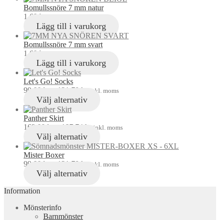
Bomullssnöre 7 mm natur
1,60
kr
inkl. moms
Lägg till i varukorg
Bomullssnöre 7 mm svart
1,60
kr
inkl. moms
Lägg till i varukorg
Let's Go! Socks
99,00
kr
–
121,70
kr
inkl. moms
Välj alternativ
Panther Skirt
169,00
kr
–
187,74
kr
inkl. moms
Välj alternativ
Mister Boxer
99,00
kr
–
121,70
kr
inkl. moms
Välj alternativ
Information
Mönsterinfo
Barnmönster