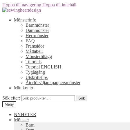
Hoppa till navigering
Hoppa till innehåll
Mönsterinfo
Barnmönster
Dammönster
Herrmönster
FAQ
Framsidor
Måttabell
Mönstertillägg
Tutorials
Tutorial ENGLISH
Tygåtgång
Utskriftstips
Återförsäljare pappersmönster
Mitt konto
Sök efter:
Sök
Meny
NYHETER
Mönster
Barn