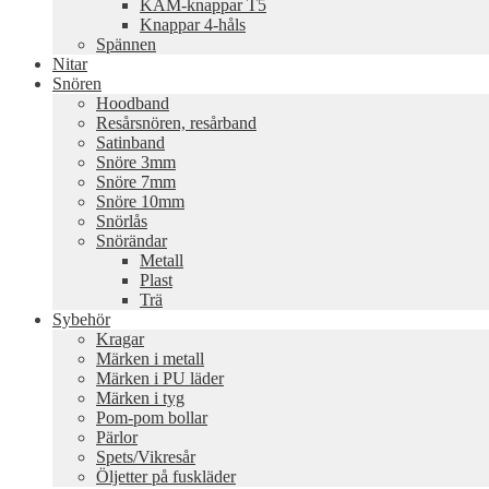
KAM-knappar T5
Knappar 4-håls
Spännen
Nitar
Snören
Hoodband
Resårsnören, resårband
Satinband
Snöre 3mm
Snöre 7mm
Snöre 10mm
Snörlås
Snörändar
Metall
Plast
Trä
Sybehör
Kragar
Märken i metall
Märken i PU läder
Märken i tyg
Pom-pom bollar
Pärlor
Spets/Vikresår
Öljetter på fuskläder