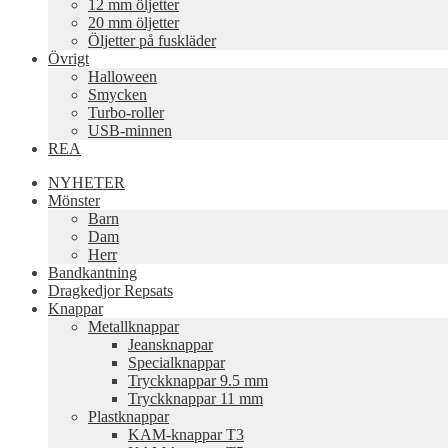
12 mm öljetter
20 mm öljetter
Öljetter på fuskläder
Övrigt
Halloween
Smycken
Turbo-roller
USB-minnen
REA
NYHETER
Mönster
Barn
Dam
Herr
Bandkantning
Dragkedjor Repsats
Knappar
Metallknappar
Jeansknappar
Specialknappar
Tryckknappar 9.5 mm
Tryckknappar 11 mm
Plastknappar
KAM-knappar T3