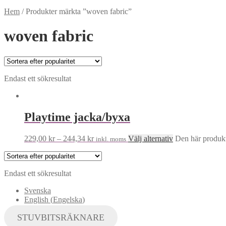
Hem
/
Produkter märkta ”woven fabric”
woven fabric
Endast ett sökresultat
Playtime jacka/byxa
229,00
kr
–
244,34
kr
Välj alternativ
Den här produkte
inkl. moms
Endast ett sökresultat
Svenska
English
(
Engelska
)
STUVBITSRÄKNARE