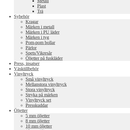
Metall
Plast
Trä
Sybehör
Kragar
Märken i metall
Märken i PU läder
Märken i tyg
Pom-pom bollar
Pärlor
Spets/Vikresår
Öljetter på fuskläder
Press, insatser
Väsktillbehör
Vinyltryck
Små vinyltryck
Mellanstora vinyltryck
Stora vinyltryck
Stryka på märken
Vinyltryck set
Presskuddar
Öljetter
5 mm öljetter
8 mm öljetter
10 mm öljetter