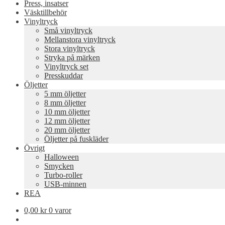
Press, insatser
Väsktillbehör
Vinyltryck
Små vinyltryck
Mellanstora vinyltryck
Stora vinyltryck
Stryka på märken
Vinyltryck set
Presskuddar
Öljetter
5 mm öljetter
8 mm öljetter
10 mm öljetter
12 mm öljetter
20 mm öljetter
Öljetter på fuskläder
Övrigt
Halloween
Smycken
Turbo-roller
USB-minnen
REA
0,00
kr
0 varor