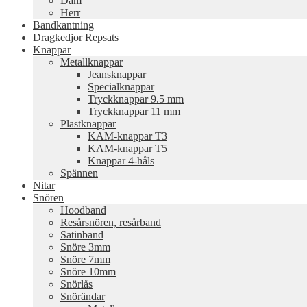
Dam
Herr
Bandkantning
Dragkedjor Repsats
Knappar
Metallknappar
Jeansknappar
Specialknappar
Tryckknappar 9.5 mm
Tryckknappar 11 mm
Plastknappar
KAM-knappar T3
KAM-knappar T5
Knappar 4-håls
Spännen
Nitar
Snören
Hoodband
Resårsnören, resårband
Satinband
Snöre 3mm
Snöre 7mm
Snöre 10mm
Snörlås
Snörändar