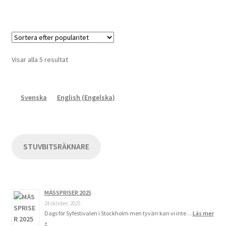
produkten
på
har
produktsidan
flera
varianter.
De
Visar alla 5 resultat
olika
alternativen
kan
Svenska
English
(
Engelska
)
väljas
på
produktsidan
STUVBITSRÄKNARE
MÄSSPRISER 2025
24 oktober, 2025
Dags för Syfestivalen i Stockholm men tyvärr kan vi inte …
Läs mer
»