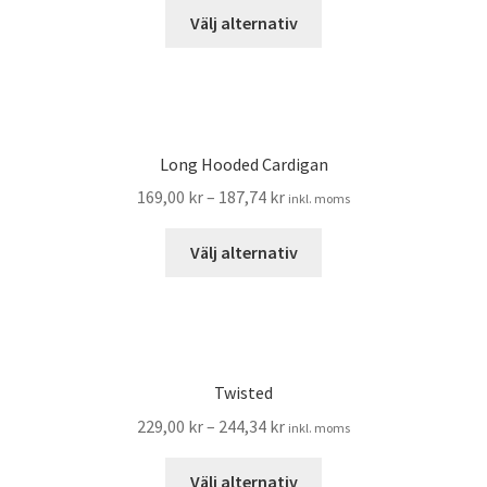
Den
Sybehör
Välj alternativ
här
produkten
Press, insatser
har
flera
Väsktillbehör
varianter.
Long Hooded Cardigan
De
Vinyltryck
169,00
kr
–
187,74
kr
inkl. moms
olika
alternativen
Den
Öljetter
Välj alternativ
kan
här
väljas
produkten
Övrigt
på
har
produktsidan
flera
REA
varianter.
Twisted
De
229,00
kr
–
244,34
kr
inkl. moms
olika
alternativen
Den
Välj alternativ
kan