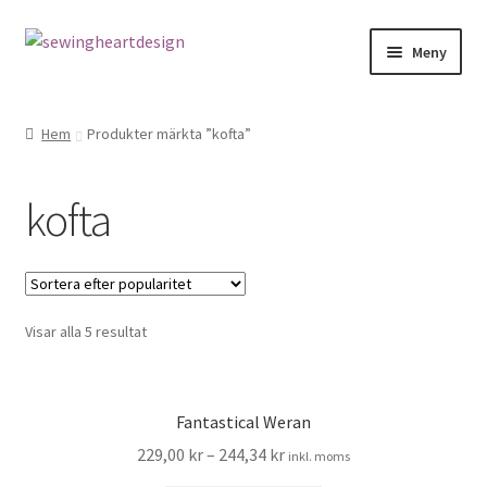
Hoppa
Hoppa
Meny
till
till
navigering
innehåll
NYHETER
Hem
Produkter märkta ”kofta”
Mönster
kofta
Bandkantning
Dragkedjor Repsats
Visar alla 5 resultat
Knappar
Nitar
Fantastical Weran
Snören
229,00
kr
–
244,34
kr
inkl. moms