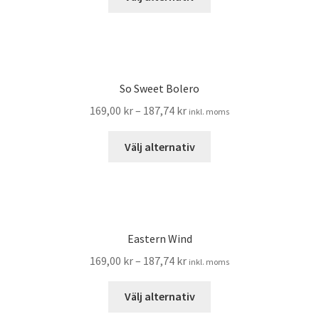
här
väljas
produkten
på
har
produktsidan
flera
varianter.
So Sweet Bolero
De
169,00
kr
–
187,74
kr
inkl. moms
olika
alternativen
Den
Välj alternativ
kan
här
väljas
produkten
på
har
produktsidan
flera
varianter.
Eastern Wind
De
169,00
kr
–
187,74
kr
inkl. moms
olika
alternativen
Den
Välj alternativ
kan
här
väljas