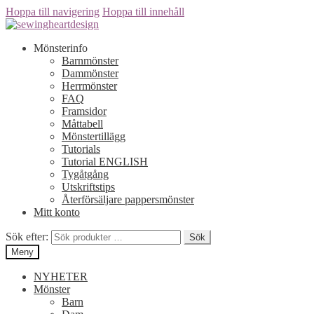
Hoppa till navigering
Hoppa till innehåll
Mönsterinfo
Barnmönster
Dammönster
Herrmönster
FAQ
Framsidor
Måttabell
Mönstertillägg
Tutorials
Tutorial ENGLISH
Tygåtgång
Utskriftstips
Återförsäljare pappersmönster
Mitt konto
Sök efter:
Sök
Meny
NYHETER
Mönster
Barn