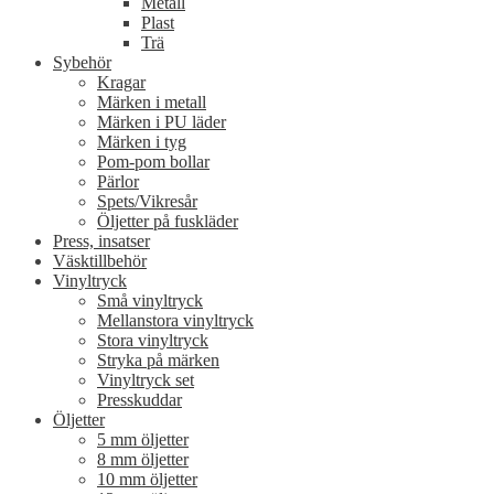
Metall
Plast
Trä
Sybehör
Kragar
Märken i metall
Märken i PU läder
Märken i tyg
Pom-pom bollar
Pärlor
Spets/Vikresår
Öljetter på fuskläder
Press, insatser
Väsktillbehör
Vinyltryck
Små vinyltryck
Mellanstora vinyltryck
Stora vinyltryck
Stryka på märken
Vinyltryck set
Presskuddar
Öljetter
5 mm öljetter
8 mm öljetter
10 mm öljetter