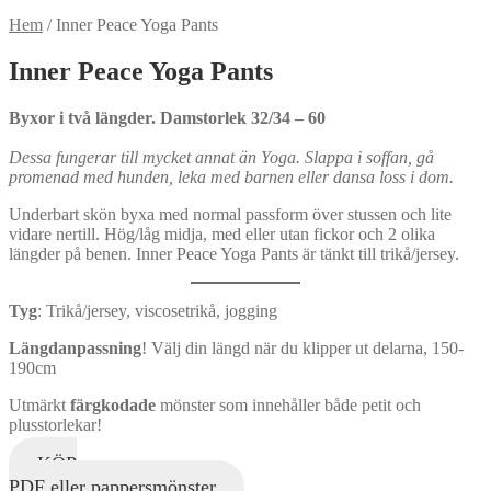
Hem
/
Inner Peace Yoga Pants
Inner Peace Yoga Pants
Byxor i två längder. Damstorlek 32/34 – 60
Dessa fungerar till mycket annat än Yoga. Slappa i soffan, gå
promenad med hunden, leka med barnen eller dansa loss i dom.
Underbart skön byxa med normal passform över stussen och lite
vidare nertill. Hög/låg midja, med eller utan fickor och 2 olika
längder på benen. Inner Peace Yoga Pants är tänkt till trikå/jersey.
Tyg
: Trikå/jersey, viscosetrikå, jogging
Längdanpassning
! Välj din längd när du klipper ut delarna, 150-
190cm
Utmärkt
färgkodade
mönster som innehåller både petit och
plusstorlekar!
KÖP
PDF eller pappersmönster