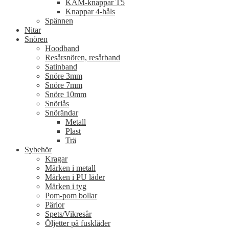
KAM-knappar T5
Knappar 4-håls
Spännen
Nitar
Snören
Hoodband
Resårsnören, resårband
Satinband
Snöre 3mm
Snöre 7mm
Snöre 10mm
Snörlås
Snörändar
Metall
Plast
Trä
Sybehör
Kragar
Märken i metall
Märken i PU läder
Märken i tyg
Pom-pom bollar
Pärlor
Spets/Vikresår
Öljetter på fuskläder