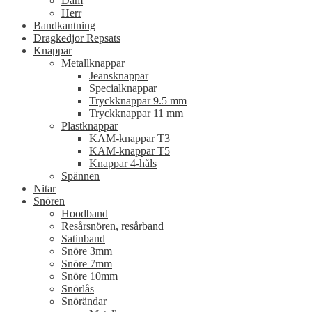
Dam
Herr
Bandkantning
Dragkedjor Repsats
Knappar
Metallknappar
Jeansknappar
Specialknappar
Tryckknappar 9.5 mm
Tryckknappar 11 mm
Plastknappar
KAM-knappar T3
KAM-knappar T5
Knappar 4-håls
Spännen
Nitar
Snören
Hoodband
Resårsnören, resårband
Satinband
Snöre 3mm
Snöre 7mm
Snöre 10mm
Snörlås
Snörändar