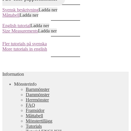
Svensk beskrivning
Ladda ner
Måttabell
Ladda ner
English tutorial
Ladda ner
Size Measurements
Ladda ner
Fler tutorials på svenska
More tutorials in english
Information
Mönsterinfo
Barnmönster
Dammönster
Herrmönster
FAQ
Framsidor
Måttabell
Mönstertillägg
Tutorials