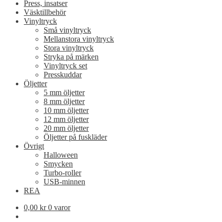
Press, insatser
Väsktillbehör
Vinyltryck
Små vinyltryck
Mellanstora vinyltryck
Stora vinyltryck
Stryka på märken
Vinyltryck set
Presskuddar
Öljetter
5 mm öljetter
8 mm öljetter
10 mm öljetter
12 mm öljetter
20 mm öljetter
Öljetter på fuskläder
Övrigt
Halloween
Smycken
Turbo-roller
USB-minnen
REA
0,00
kr
0 varor