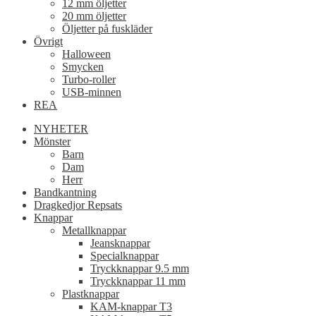
12 mm öljetter
20 mm öljetter
Öljetter på fuskläder
Övrigt
Halloween
Smycken
Turbo-roller
USB-minnen
REA
NYHETER
Mönster
Barn
Dam
Herr
Bandkantning
Dragkedjor Repsats
Knappar
Metallknappar
Jeansknappar
Specialknappar
Tryckknappar 9.5 mm
Tryckknappar 11 mm
Plastknappar
KAM-knappar T3