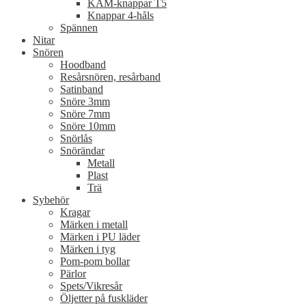
KAM-knappar T5
Knappar 4-håls
Spännen
Nitar
Snören
Hoodband
Resårsnören, resårband
Satinband
Snöre 3mm
Snöre 7mm
Snöre 10mm
Snörlås
Snörändar
Metall
Plast
Trä
Sybehör
Kragar
Märken i metall
Märken i PU läder
Märken i tyg
Pom-pom bollar
Pärlor
Spets/Vikresår
Öljetter på fuskläder