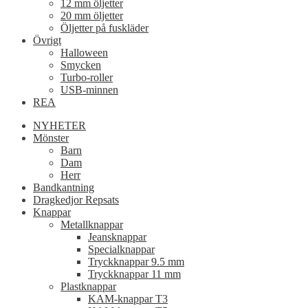
12 mm öljetter
20 mm öljetter
Öljetter på fuskläder
Övrigt
Halloween
Smycken
Turbo-roller
USB-minnen
REA
NYHETER
Mönster
Barn
Dam
Herr
Bandkantning
Dragkedjor Repsats
Knappar
Metallknappar
Jeansknappar
Specialknappar
Tryckknappar 9.5 mm
Tryckknappar 11 mm
Plastknappar
KAM-knappar T3