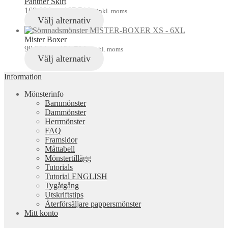
Panther Skirt
169,00
kr
–
187,74
kr
inkl. moms
Välj alternativ
Mister Boxer
99,00
kr
–
121,70
kr
inkl. moms
Välj alternativ
Information
Mönsterinfo
Barnmönster
Dammönster
Herrmönster
FAQ
Framsidor
Måttabell
Mönstertillägg
Tutorials
Tutorial ENGLISH
Tygåtgång
Utskriftstips
Återförsäljare pappersmönster
Mitt konto