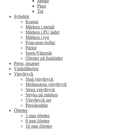
Metall
Plast
Trä
Sybehör
Kragar
Märken i metall
Märken i PU läder
Märken i tyg
Pom-pom bollar
Pärlor
Spets/Vikresår
Öljetter på fuskläder
Press, insatser
Väsktillbehör
Vinyltryck
Små vinyltryck
Mellanstora vinyltryck
Stora vinyltryck
Stryka på märken
Vinyltryck set
Presskuddar
Öljetter
5 mm öljetter
8 mm öljetter
10 mm öljetter