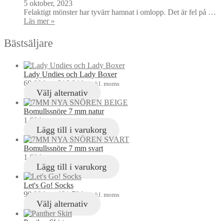
5 oktober, 2023
Felaktigt mönster har tyvärr hamnat i omlopp. Det är fel på …
Läs mer »
Bästsäljare
Lady Undies och Lady Boxer
69,00
kr
–
216,04
kr
inkl. moms
Välj alternativ
Bomullssnöre 7 mm natur
1,60
kr
inkl. moms
Lägg till i varukorg
Bomullssnöre 7 mm svart
1,60
kr
inkl. moms
Lägg till i varukorg
Let's Go! Socks
99,00
kr
–
121,70
kr
inkl. moms
Välj alternativ