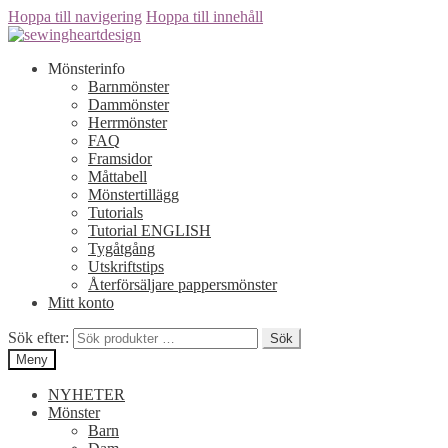
Hoppa till navigering
Hoppa till innehåll
Mönsterinfo
Barnmönster
Dammönster
Herrmönster
FAQ
Framsidor
Måttabell
Mönstertillägg
Tutorials
Tutorial ENGLISH
Tygåtgång
Utskriftstips
Återförsäljare pappersmönster
Mitt konto
Sök efter:
Sök
Meny
NYHETER
Mönster
Barn