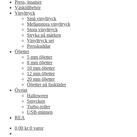
Press, insatser
Väsktillbehör
Vinyltryck
Små vinyltryck
Mellanstora vinyltryck
Stora vinyltryck
Stryka på märken
Vinyltryck set
Presskuddar
Öljetter
5 mm öljetter
8 mm öljetter
10 mm öljetter
12 mm öljetter
20 mm öljetter
Öljetter på fuskläder
Övrigt
Halloween
Smycken
Turbo-roller
USB-minnen
REA
0,00
kr
0 varor