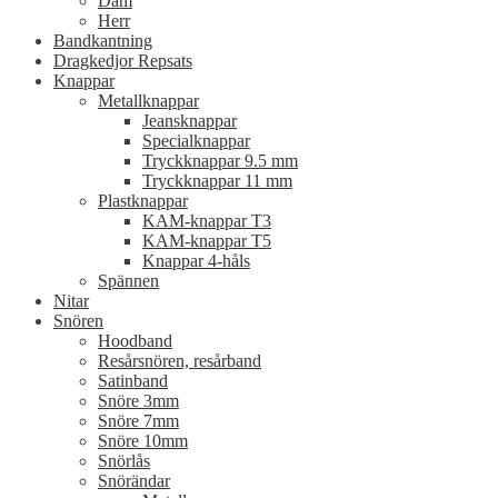
Dam
Herr
Bandkantning
Dragkedjor Repsats
Knappar
Metallknappar
Jeansknappar
Specialknappar
Tryckknappar 9.5 mm
Tryckknappar 11 mm
Plastknappar
KAM-knappar T3
KAM-knappar T5
Knappar 4-håls
Spännen
Nitar
Snören
Hoodband
Resårsnören, resårband
Satinband
Snöre 3mm
Snöre 7mm
Snöre 10mm
Snörlås
Snörändar